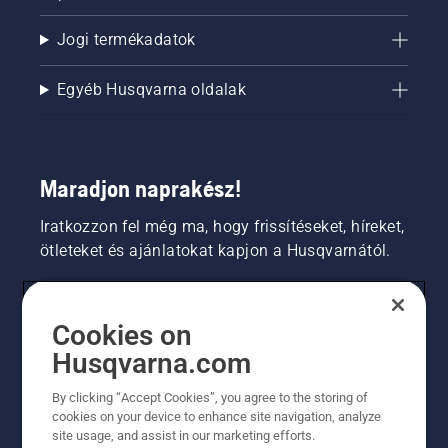
Jogi termékadatok
Egyéb Husqvarna oldalak
Maradjon naprakész!
Iratkozzon fel még ma, hogy frissítéseket, híreket,
ötleteket és ajánlatokat kapjon a Husqvarnától.
FOGYASZTÓ
Cookies on
Husqvarna.com
PROFESSZIONÁLIS
By clicking “Accept Cookies”, you agree to the storing of
cookies on your device to enhance site navigation, analyze
site usage, and assist in our marketing efforts.