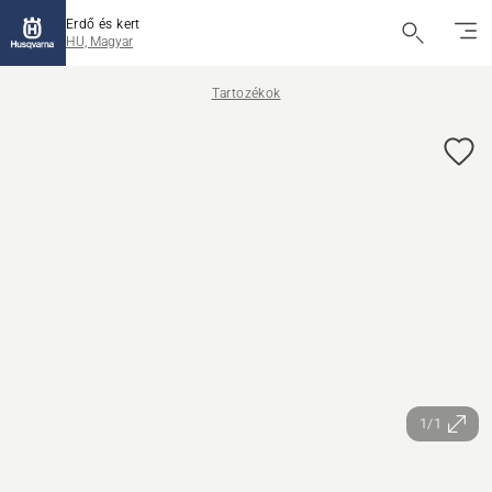
Erdő és kert
HU, Magyar
Tartozékok
1/1