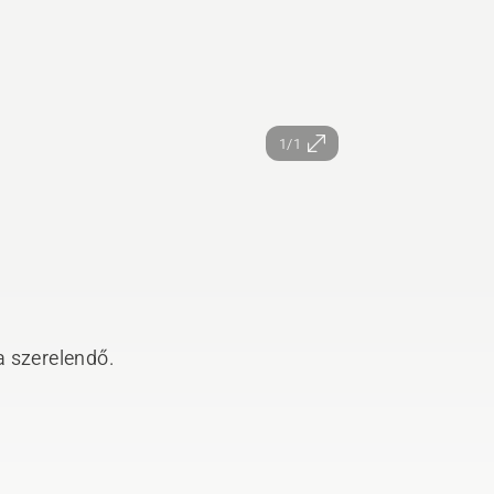
1/1
a szerelendő.