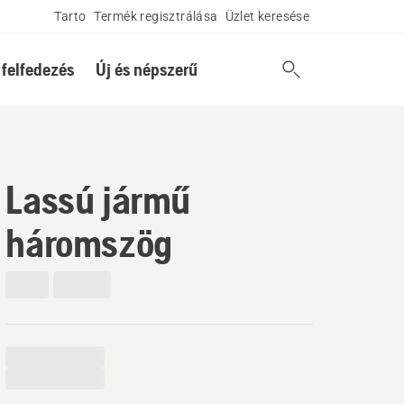
Tarto
Termék regisztrálása
Üzlet keresése
 felfedezés
Új és népszerű
Lassú jármű
háromszög