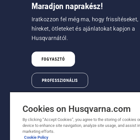
Maradjon naprakész!
Iratkozzon fel még ma, hogy frissítéseket,
híreket, ötleteket és ajánlatokat kapjon a
Husqvarnától.
FOGYASZTÓ
PROFESSZIONÁLIS
Cookies on Husqvarna.com
By clicking “Accept Cookies”, you agree to the storing of cookies o
device to enhance site navigation, analyze site usage, and assist in
© Husqvarna AB (publ). Minden jog fenntartva
marketing efforts.
Cookie Policy
A sütikkel kapcsolatos nyilatkozat
Használati feltéte