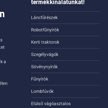
termékkínálatunkat!
on
Láncfűrészek
Robotfűnyírók
is
Kerti traktorok
ket
Szegélyvágók
ik a
Sövénynyírók
Fűnyírók
élen
Lombfúvók
Elülső vágóasztalos