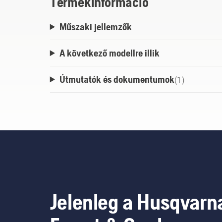
Termékinformáció
Műszaki jellemzők
A következő modellre illik
Útmutatók és dokumentumok
(
1
)
Jelenleg a Husqvarn