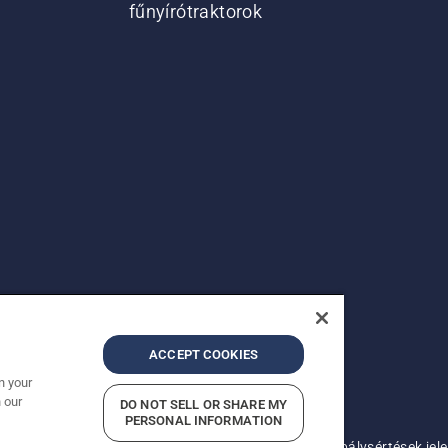
fűnyírótraktorok
ACCEPT COOKIES
n your
 our
DO NOT SELL OR SHARE MY
.
PERSONAL INFORMATION
lek
Adatvédelmi nyilatkozat
Imprint
A gyanított szabálysértések jel