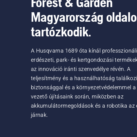
Forest & Garden
Magyarország oldal
tartózkodik.
A Husqvarna 1689 óta kínál professzionál
erdészeti, park- és kertgondozási terméke
az innováció iránti szenvedélye révén. A
teljesítmény és a használhatóság találkoz
biztonsággal és a környezetvédelemmel a
vezető újításaink során, miközben az
akkumulátormegoldások és a robotika az 
járnak.