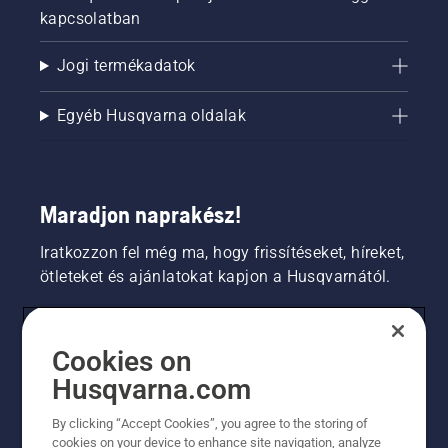
kapcsolatban
Jogi termékadatok
Egyéb Husqvarna oldalak
Maradjon naprakész!
Iratkozzon fel még ma, hogy frissítéseket, híreket,
ötleteket és ajánlatokat kapjon a Husqvarnától.
FOGYASZTÓ
Cookies on
Husqvarna.com
PROFESSZIONÁLIS
By clicking “Accept Cookies”, you agree to the storing of
cookies on your device to enhance site navigation, analyze