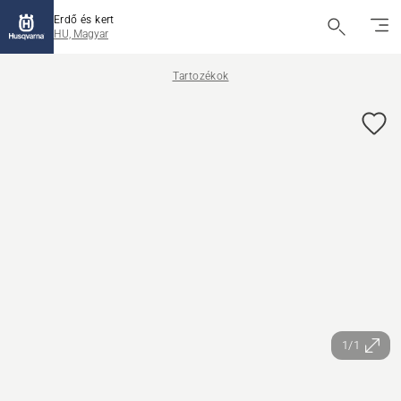
Erdő és kert
HU, Magyar
Tartozékok
1/1