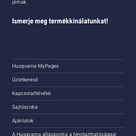
járnak.
Ismerje meg termékkínálatunkat!
Husqvarna MyPages
Üzletkereső
Kapcsolatfelvétel
Sajtószoba
Ajánlatok
A Husqvarna álláspontja a fenntarthatósággal