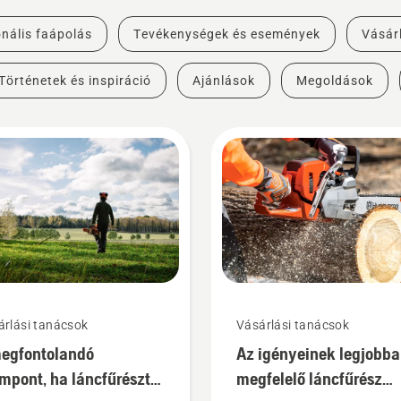
nális faápolás
Tevékenységek és események
Vásár
Történetek és inspiráció
Ajánlások
Megoldások
árlási tanácsok
Vásárlási tanácsok
egfontolandó
Az igényeinek legjobb
mpont, ha láncfűrészt
megfelelő láncfűrész