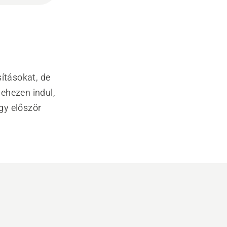
sításokat, de
ehezen indul,
ogy először