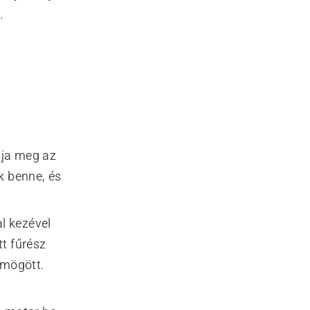
.
mja meg az
k benne, és
al kezével
tt fűrész
 mögött.