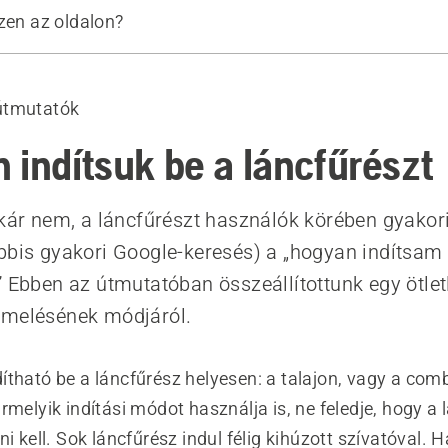
zen az oldalon?
 indítása
 indítása
útmutatók
mékek
 indítsuk be a láncfűrészt
akár nem, a láncfűrészt használók körében gyakor
bbis gyakori Google-keresés) a „hogyan indítsam 
” Ebben az útmutatóban összeállítottunk egy ötletl
emelésének módjáról.
ítható be a láncfűrész helyesen: a talajon, vagy a com
rmelyik indítási módot használja is, ne feledje, hogy a 
i kell. Sok láncfűrész indul félig kihúzott szívatóval. Ha