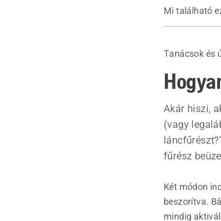
Mi található e
Hideg motor
Meleg motor
Tanácsok és 
Ajánlott ter
Hogyan
Akár hiszi, 
(vagy legalá
láncfűrészt?
fűrész beüz
Két módon ind
beszorítva. Bá
mindig aktiváln