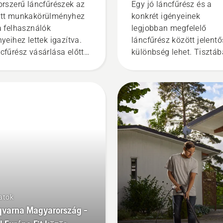
árol
kiválasztása
orszerű láncfűrészek az
Egy jó láncfűrész és a
tt munkakörülményhez
konkrét igényeinek
a felhasználók
legjobban megfelelő
nyeihez lettek igazítva.
láncfűrész között jelentő
cfűrész vásárlása előtt
különbség lehet. Tisztá
ye fel magának a
vagyunk vele, hogy mely
dést, hogy miként
tényezők fontosak a
retné használni. A kérdés
legmegfelelőbb láncfűré
válaszolása után
kiválasztásakor.
szerűbb lesz
álasztania a megfelelő
etű és típusú
cfűrészt.
atok
varna Magyarország -