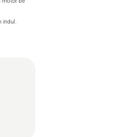
a motor be
 indul.