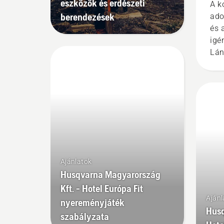
vás
eszközök és erdészeti
A k
berendezések
ado
és 
igé
Lán
teg
kér
sze
meg
egy
kiv
mér
lán
Ajánlatok
Husqvarna Magyarország
Kft. - Hotel Európa Fit
Ajánl
nyereményjáték
Husq
szabályzata