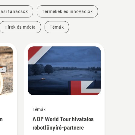
lási tanácsok
Termékek és innovációk
Hírek és média
Témák
Témák
an
A DP World Tour hivatalos
robotfűnyíró-partnere