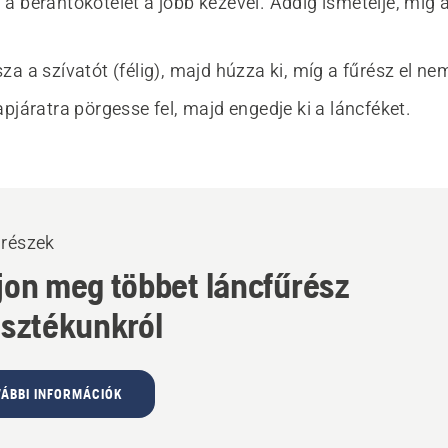
a berántókötelet a jobb kezével. Addig ismételje, míg 
a a szívatót (félig), majd húzza ki, míg a fűrész el nem
pjáratra pörgesse fel, majd engedje ki a láncféket.
részek
jon meg többet láncfűrész
asztékunkról
ÁBBI INFORMÁCIÓK