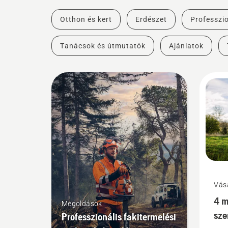
Otthon és kert
Erdészet
Professzio
Tanácsok és útmutatók
Ajánlatok
Vás
4 m
Megoldások
sze
Professzionális fakitermelési