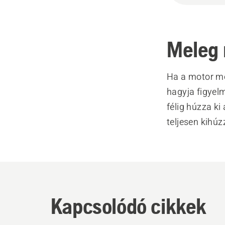
Meleg 
Ha a motor még
hagyja figyel
félig húzza ki
teljesen kihúz
Kapcsolódó cikkek