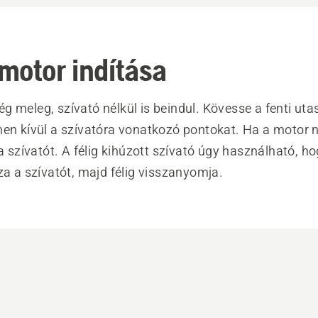
motor indítása
 meleg, szívató nélkül is beindul. Kövesse a fenti uta
men kívül a szívatóra vonatkozó pontokat. Ha a motor n
 a szívatót. A félig kihúzott szívató úgy használható, h
za a szívatót, majd félig visszanyomja.