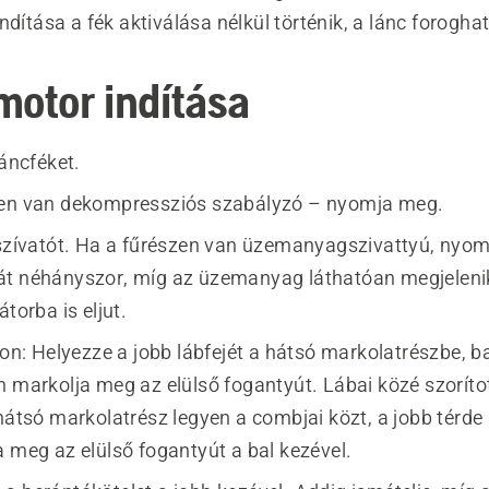
ndítása a fék aktiválása nélkül történik, a lánc foroghat
motor indítása
láncféket.
zen van dekompressziós szabályzó – nyomja meg.
 szívatót. Ha a fűrészen van üzemanyagszivattyú, nyo
t néhányszor, míg az üzemanyag láthatóan megjeleni
átorba is eljut.
jon: Helyezze a jobb lábfejét a hátsó markolatrészbe, b
n markolja meg az elülső fogantyút. Lábai közé szoríto
 hátsó markolatrész legyen a combjai közt, a jobb térde
a meg az elülső fogantyút a bal kezével.