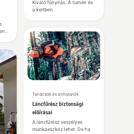
Kiváló fűnyírás. A turnén és
a kertben.
s
ban
sz
Tanácsok és útmutatók
Láncfűrész biztonsági
előírásai
A láncfűrész veszélyes
munkaeszköz lehet. De ha