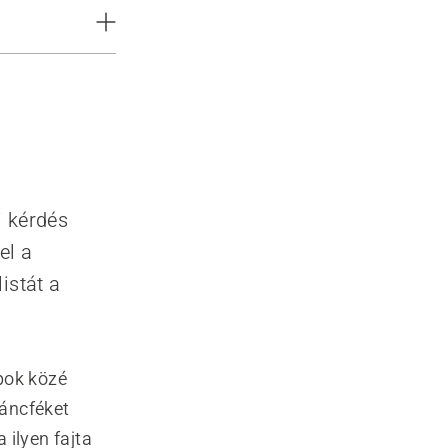
i kérdés
el a
istát a
bok közé
láncféket
 ilyen fajta