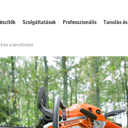
észítők
Szolgáltatások
Professzionális
Tanulás és
k be a láncfűrészt