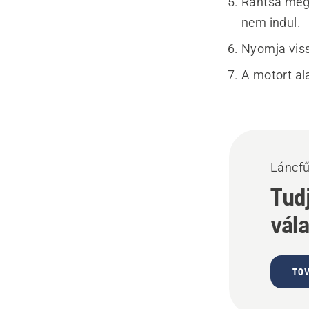
Rántsa meg 
nem indul.
Nyomja vissz
A motort ala
Láncfű
Tud
vál
TOV