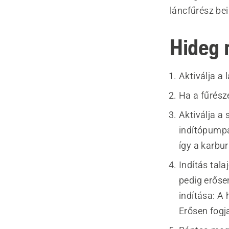
láncfűrész bei
Hideg 
Aktiválja a 
Ha a fűrés
Aktiválja a
indítópumpá
így a karbur
Indítás tala
pedig erőse
indítása: A
Erősen fogj