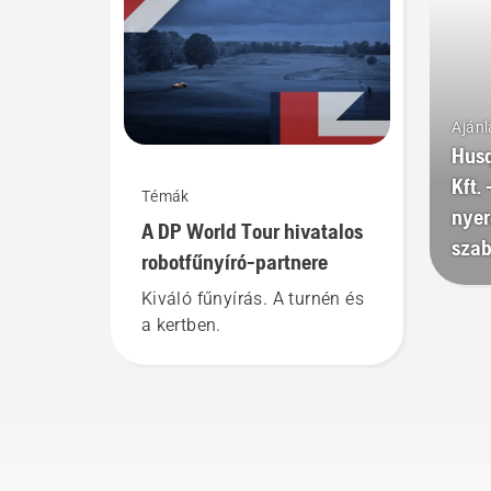
Íme néhány alapvető kérdés,
amelyek megválaszolása
elvezeti a helyes
választáshoz.
Ajánl
Hus
Kft.
Témák
nye
A DP World Tour hivatalos
szab
robotfűnyíró-partnere
Kiváló fűnyírás. A turnén és
a kertben.