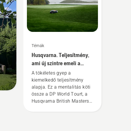
meg
a
 a
meg
Témák
íg a
Husqvarna. Teljesítmény,
ül
ogy
ami új szintre emeli a
rjen
játékot.
A tökéletes gyep a
kiemelkedő teljesítmény
alapja. Ez a mentalitás köti
össze a DP World Tourt, a
Husqvarna British Masterst
és a Liverpool FC-t. Bízza
kertjét a Husqvarna
Automower®
robotfűnyírókra.