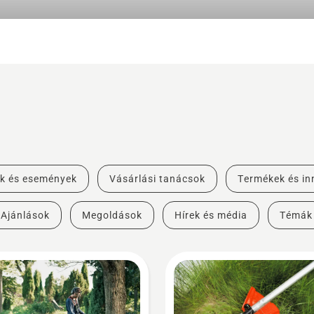
k és események
Vásárlási tanácsok
Termékek és in
Ajánlások
Megoldások
Hírek és média
Témák