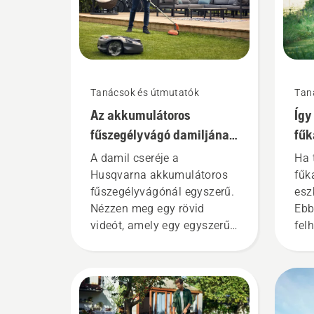
Tanácsok és útmutatók
Tan
Az akkumulátoros
Így
fűszegélyvágó damiljának
fűk
cseréje
A damil cseréje a
Ha t
Husqvarna akkumulátoros
fűk
fűszegélyvágónál egyszerű.
esz
Nézzen meg egy rövid
Ebb
videót, amely egy egyszerű,
fel
részletes útmutatóban
tan
ismerteti, hogyan cserélje ki
von
a Husqvarna fűnyírón a
dol
műanyag damilt.
és 
fűk