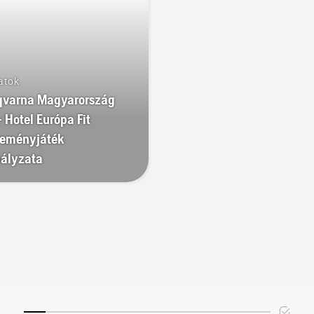
atok
qvarna Magyarország
 - Hotel Európa Fit
reményjáték
ályzata