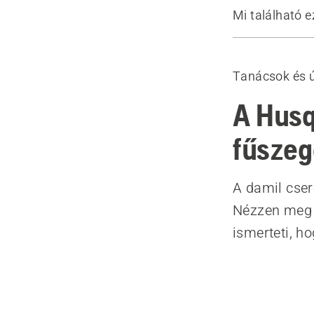
Mi található e
A damil újra
Tanácsok és 
A Husq
fűszeg
A damil cse
Nézzen meg e
ismerteti, h