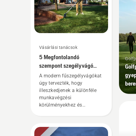
Vásárlási tanácsok
5 Megfontolandó
Golfp
szempont szegélyvágó
Golf
vásárlásakor
gyep
A modern fűszegélyvágókat
ber
úgy tervezték, hogy
illeszkedjenek a különféle
munkavégzési
körülményekhez és
felhasználókhoz. Hogyan
találhatja meg azonban az
Ön igényei szempontjából
optimális fűszegélyvágót?