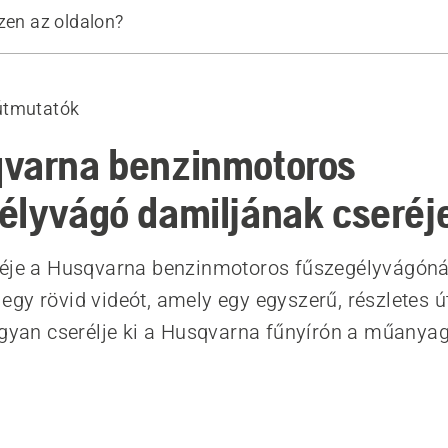
zen az oldalon?
töltése
útmutatók
varna benzinmotoros
élyvágó damiljának cseréj
réje a Husqvarna benzinmotoros fűszegélyvágóná
gy rövid videót, amely egy egyszerű, részletes 
ogyan cserélje ki a Husqvarna fűnyírón a műanyag