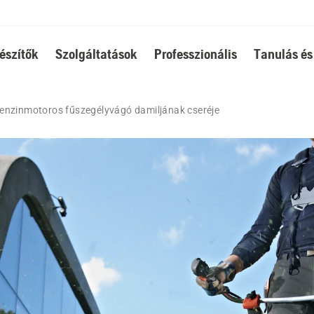
észítők
Szolgáltatások
Professzionális
Tanulás és
enzinmotoros fűszegélyvágó damiljának cseréje