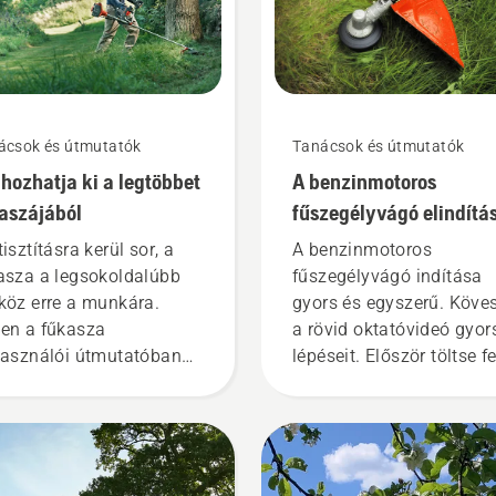
ácsok és útmutatók
Tanácsok és útmutatók
 hozhatja ki a legtöbbet
A benzinmotoros
aszájából
fűszegélyvágó elindítá
isztításra kerül sor, a
A benzinmotoros
asza a legsokoldalúbb
fűszegélyvágó indítása
köz erre a munkára.
gyors és egyszerű. Köve
en a fűkasza
a rövid oktatóvideó gyor
használói útmutatóban
lépéseit. Először töltse fe
ácsokat talál arra
karburátort a pumpa öts
atkozóan, hogyan
megnyomásával. Ez
gozzon biztonságosan
biztosítja, hogy elegend
hatékonyan a Husqvarna
üzemanyag kerüljön a
aszával.
motorba a motor