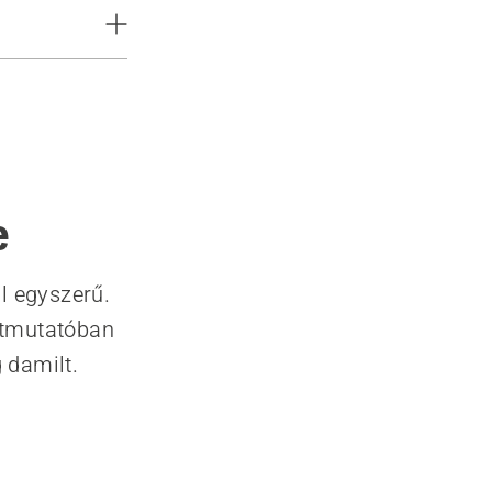
e
l egyszerű.
útmutatóban
 damilt.