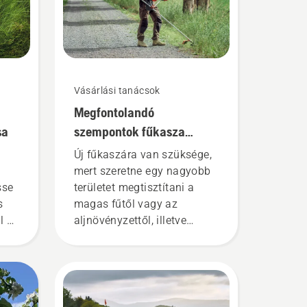
Vásárlási tanácsok
Megfontolandó
sa
szempontok fűkasza
vásárlásakor
Új fűkaszára van szüksége,
mert szeretne egy nagyobb
sse
területet megtisztítani a
s
magas fűtől vagy az
l a
aljnövényzettől, illetve
zöri
bokrokat és kisméretű fákat
szeretne kivágni? Íme
ő
néhány szempont, melyeket
fűkasza vásárlása előtt
érdemes mérlegelnie.