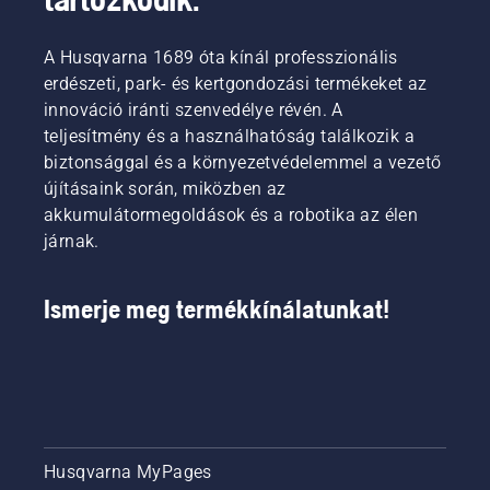
terek
robotfűnyírókra.
felülről
A Husqvarna 1689 óta kínál professzionális
történő
megtekintésével.
erdészeti, park- és kertgondozási termékeket az
A cél a
innováció iránti szenvedélye révén. A
növekedés
teljesítmény és a használhatóság találkozik a
megőrzése
biztonsággal és a környezetvédelemmel a vezető
és
újításaink során, miközben az
javítása,
valamint
akkumulátormegoldások és a robotika az élen
a
járnak.
környezetbarát
területek
fenntartása
Ismerje meg termékkínálatunkat!
a városi
területeken.
Husqvarna MyPages