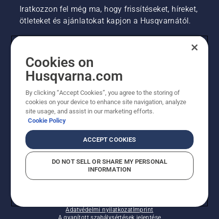
Iratkozzon fel még ma, hogy frissítéseket, híreket,
ötleteket és ajánlatokat kapjon a Husqvarnától.
FOGYASZTÓ
Cookies on
Husqvarna.com
PROFESSZIONÁLIS
By clicking “Accept Cookies”, you agree to the storing of
cookies on your device to enhance site navigation, analyze
site usage, and assist in our marketing efforts.
Cookie Policy
ACCEPT COOKIES
DO NOT SELL OR SHARE MY PERSONAL
INFORMATION
© Husqvarna AB (publ). Minden jog fenntartva.
A sütikkel kapcsolatos nyilatkozat
Használati feltételek
Adatvédelmi nyilatkozat
Imprint
A gyanított szabálysértések jelentése