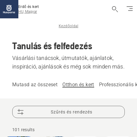
Erdő és kert
HU, Magyar
Kezdőoldal
Tanulás és felfedezés
Vásárlási tanácsok, útmutatók, ajánlatok,
inspiráció, ajánlások és még sok minden más.
Mutasd az összeset
Otthon és kert
Professzionális 
Szűrés és rendezés
Tanácsok
és
101 results
útmutatók