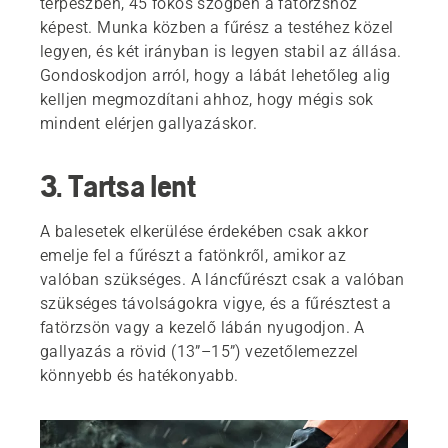
terpeszben, 45 fokos szögben a fatörzshöz
képest. Munka közben a fűrész a testéhez közel
legyen, és két irányban is legyen stabil az állása.
Gondoskodjon arról, hogy a lábát lehetőleg alig
kelljen megmozdítani ahhoz, hogy mégis sok
mindent elérjen gallyazáskor.
3. Tartsa lent
A balesetek elkerülése érdekében csak akkor
emelje fel a fűrészt a fatönkről, amikor az
valóban szükséges. A láncfűrészt csak a valóban
szükséges távolságokra vigye, és a fűrésztest a
fatörzsön vagy a kezelő lábán nyugodjon. A
gallyazás a rövid (13”–15”) vezetőlemezzel
könnyebb és hatékonyabb.