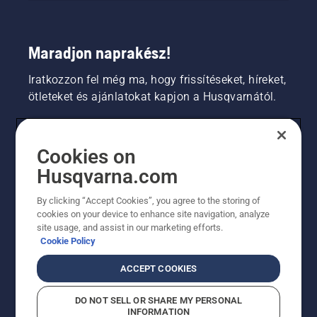
Maradjon naprakész!
Iratkozzon fel még ma, hogy frissítéseket, híreket,
ötleteket és ajánlatokat kapjon a Husqvarnától.
FOGYASZTÓ
Cookies on
Husqvarna.com
PROFESSZIONÁLIS
By clicking “Accept Cookies”, you agree to the storing of
cookies on your device to enhance site navigation, analyze
site usage, and assist in our marketing efforts.
Cookie Policy
ACCEPT COOKIES
DO NOT SELL OR SHARE MY PERSONAL
INFORMATION