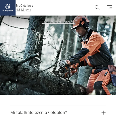
Erdő és kert
HU, Magyar
Tanulás és felfedezés
Mi található ezen az oldalon?