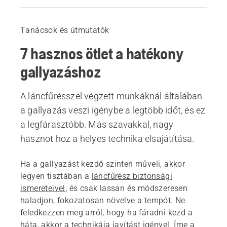
Útmutató
Gallyazási tippek
Tanácsok és útmutatók
Ajánlott termékek
7 hasznos ötlet a hatékony
gallyazáshoz
A láncfűrésszel végzett munkáknál általában
a gallyazás veszi igénybe a legtöbb időt, és ez
a legfárasztóbb. Más szavakkal, nagy
hasznot hoz a helyes technika elsajátítása.
Ha a gallyazást kezdő szinten műveli, akkor
legyen tisztában a
láncfűrész biztonsági
ismereteivel
, és csak lassan és módszeresen
haladjon, fokozatosan növelve a tempót. Ne
feledkezzen meg arról, hogy ha fáradni kezd a
háta, akkor a technikája javítást igényel. Íme a