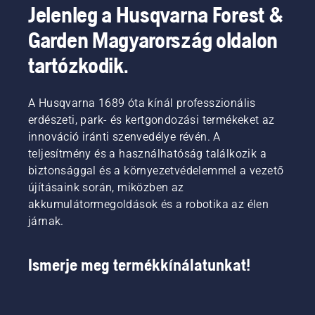
tűzoltóként,
Jelenleg a Husqvarna Forest &
és
rengeteg
Garden Magyarország oldalon
tapasztalattal
tartózkodik.
rendelkezik
a
mostoha
körülmények
A Husqvarna 1689 óta kínál professzionális
között,
erdészeti, park- és kertgondozási termékeket az
láncfűrésszel
innováció iránti szenvedélye révén. A
végzett
teljesítmény és a használhatóság találkozik a
munkával
biztonsággal és a környezetvédelemmel a vezető
kapcsolatban.
Épp úgy,
újításaink során, miközben az
mint a
akkumulátormegoldások és a robotika az élen
veszélyes
járnak.
vihar
utáni
eltakarítást,
Ismerje meg termékkínálatunkat!
ezt a
munkát
is csak
képzett