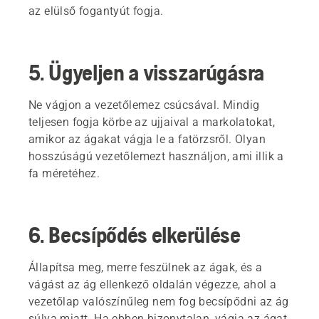
az elülső fogantyút fogja.
5. Ügyeljen a visszarúgásra
Ne vágjon a vezetőlemez csúcsával. Mindig
teljesen fogja körbe az ujjaival a markolatokat,
amikor az ágakat vágja le a fatörzsről. Olyan
hosszúságú vezetőlemezt használjon, ami illik a
fa méretéhez.
6. Becsípődés elkerülése
Állapítsa meg, merre feszülnek az ágak, és a
vágást az ág ellenkező oldalán végezze, ahol a
vezetőlap valószínűleg nem fog becsípődni az ág
súlya miatt. Ha ebben bizonytalan, vágja az ágat