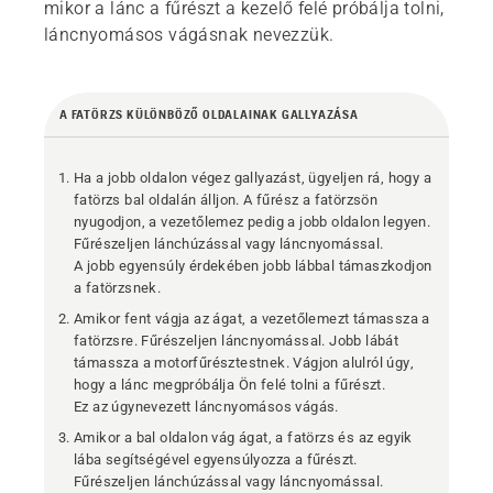
mikor a lánc a fűrészt a kezelő felé próbálja tolni,
láncnyomásos vágásnak nevezzük.
A FATÖRZS KÜLÖNBÖZŐ OLDALAINAK GALLYAZÁSA
Ha a jobb oldalon végez gallyazást, ügyeljen rá, hogy a
fatörzs bal oldalán álljon. A fűrész a fatörzsön
nyugodjon, a vezetőlemez pedig a jobb oldalon legyen.
Fűrészeljen lánchúzással vagy láncnyomással.
A jobb egyensúly érdekében jobb lábbal támaszkodjon
a fatörzsnek.
Amikor fent vágja az ágat, a vezetőlemezt támassza a
fatörzsre. Fűrészeljen láncnyomással. Jobb lábát
támassza a motorfűrésztestnek. Vágjon alulról úgy,
hogy a lánc megpróbálja Ön felé tolni a fűrészt.
Ez az úgynevezett láncnyomásos vágás.
Amikor a bal oldalon vág ágat, a fatörzs és az egyik
lába segítségével egyensúlyozza a fűrészt.
Fűrészeljen lánchúzással vagy láncnyomással.