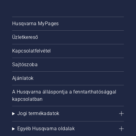
szakemberek
végezhetik.
„Láttam
Husqvarna MyPages
már
néhány
súlyos
Üzletkereső
sérülést”
–
Kapcsolatfelvétel
mondja.
Sajtószoba
Ajánlatok
A Husqvarna álláspontja a fenntarthatósággal
kapcsolatban
Jogi termékadatok
Egyéb Husqvarna oldalak