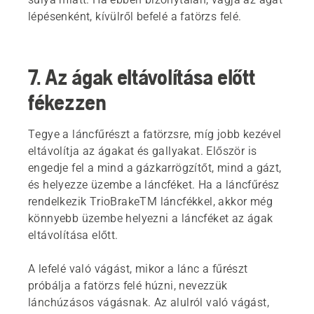
lépésenként, kívülről befelé a fatörzs felé.
7. Az ágak eltávolítása előtt
fékezzen
Tegye a láncfűrészt a fatörzsre, míg jobb kezével
eltávolítja az ágakat és gallyakat. Először is
engedje fel a mind a gázkarrögzítőt, mind a gázt,
és helyezze üzembe a láncféket. Ha a láncfűrész
rendelkezik TrioBrakeTM láncfékkel, akkor még
könnyebb üzembe helyezni a láncféket az ágak
eltávolítása előtt.
A lefelé való vágást, mikor a lánc a fűrészt
próbálja a fatörzs felé húzni, nevezzük
lánchúzásos vágásnak. Az alulról való vágást,