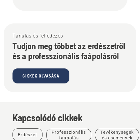
Tanulás és felfedezés
Tudjon meg többet az erdészetről
és a professzionális faápolásról
CIKKEK OLVASÁSA
Kapcsolódó cikkek
Történetek
és
Professzionális
Tevékenységek
Erdészet
inspiráció
faápolás
és események