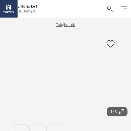
Erdő és kert
HU, Magyar
Talajlazítók
1/3