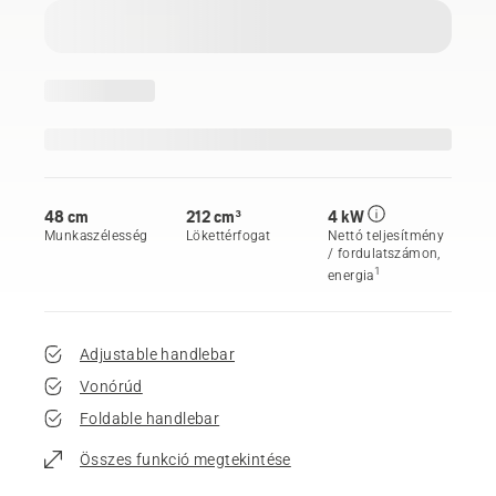
48 cm
212 cm³
4 kW
Munkaszélesség
Lökettérfogat
Nettó teljesítmény
/ fordulatszámon,
1
energia
Adjustable handlebar
Vonórúd
Foldable handlebar
Összes funkció megtekintése