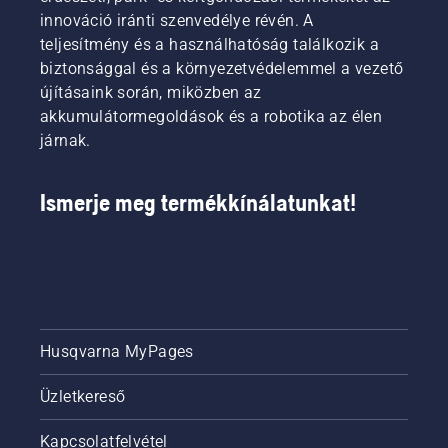
útmutatót
innováció iránti szenvedélye révén. A
ebben a
teljesítmény és a használhatóság találkozik a
témában.
biztonsággal és a környezetvédelemmel a vezető
újításaink során, miközben az
akkumulátormegoldások és a robotika az élen
járnak.
Ismerje meg termékkínálatunkat!
Husqvarna MyPages
Üzletkereső
Kapcsolatfelvétel