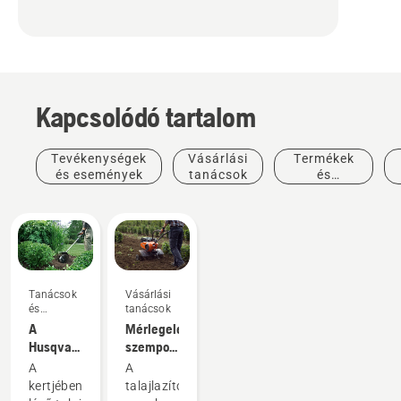
Kapcsolódó tartalom
Tevékenységek
Vásárlási
Termékek
és események
tanácsok
és
innovációk
Tanácsok
Vásárlási
és
tanácsok
útmutatók
A
Mérlegelendő
Husqvarna
szempontok
gyepápolási
talajlazító
A
A
tanácsai:
vásárlásakor
kertjében
talajlazítók
hogyan