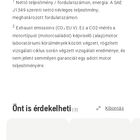
1
Nettó teljesítmény / fordulatszámon, energia
:
A SAE
J1349 szerinti nettó névleges teljesítmény,
meghatározott fordulatszámon
2
Exhaust emissions (CO₂ EU V)
:
Ez a CO2-mérés a
motortípust (motorcsaládot) képviselő (alap)motor
laboratóriumi körülmények között végzett, rögzített
vizsgálati ciklus során végzett vizsgálati eredménye, és
nem jelent semmilyen garanciát egy adott motor
teljesítményére.
Önt is érdekelheti
Kibontás
(
3
)