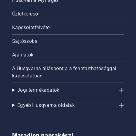
Husqvarna MyPages
Üzletkereső
Kapcsolatfelvétel
Sajtószoba
Ajánlatok
A Husqvarna álláspontja a fenntarthatósággal
kapcsolatban
Jogi termékadatok
Egyéb Husqvarna oldalak
Maradjon naprakész!