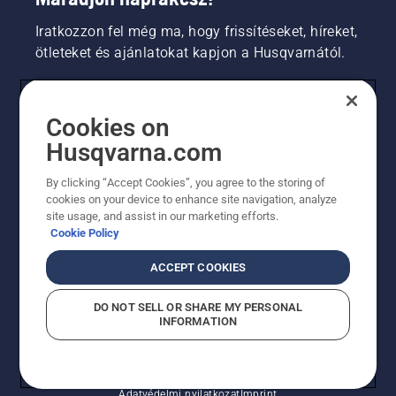
Iratkozzon fel még ma, hogy frissítéseket, híreket,
ötleteket és ajánlatokat kapjon a Husqvarnától.
FOGYASZTÓ
Cookies on
Husqvarna.com
PROFESSZIONÁLIS
By clicking “Accept Cookies”, you agree to the storing of
cookies on your device to enhance site navigation, analyze
site usage, and assist in our marketing efforts.
Cookie Policy
ACCEPT COOKIES
DO NOT SELL OR SHARE MY PERSONAL
INFORMATION
© Husqvarna AB (publ). Minden jog fenntartva.
A sütikkel kapcsolatos nyilatkozat
Használati feltételek
Adatvédelmi nyilatkozat
Imprint