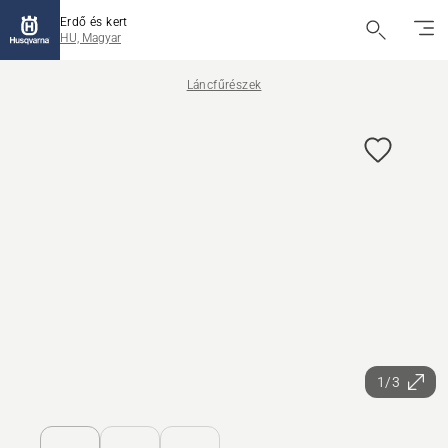
Erdő és kert
HU, Magyar
Láncfűrészek
1/3