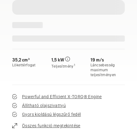
35,2 cm³
1,5 kW
19 m/s
Lökettérfogat
Láncsebesség
1
Teljesítmény
maximum
teljesítményen
Powerful and Efficient X-TORQ® Engine
Állítható olajszivattyú
Gyors kioldású légszűrő fedél
Összes funkció megtekintése