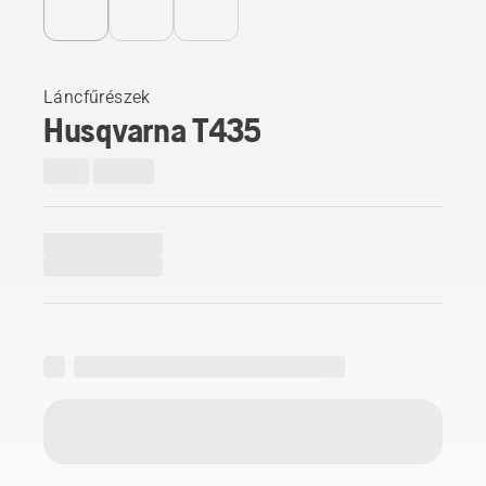
Láncfűrészek
Husqvarna T435