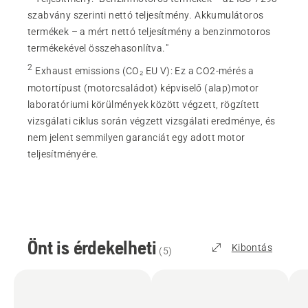
szabvány szerinti nettó teljesítmény. Akkumulátoros
termékek – a mért nettó teljesítmény a benzinmotoros
termékekével összehasonlítva."
2
Exhaust emissions (CO₂ EU V)
:
Ez a CO2-mérés a
motortípust (motorcsaládot) képviselő (alap)motor
laboratóriumi körülmények között végzett, rögzített
vizsgálati ciklus során végzett vizsgálati eredménye, és
nem jelent semmilyen garanciát egy adott motor
teljesítményére.
Önt is érdekelheti
Kibontás
(
5
)