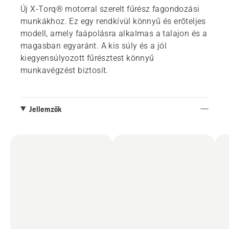
Új X-Torq® motorral szerelt fűrész fagondozási
munkákhoz. Ez egy rendkívül könnyű és erőteljes
modell, amely faápolásra alkalmas a talajon és a
magasban egyaránt. A kis súly és a jól
kiegyensúlyozott fűrésztest könnyű
munkavégzést biztosít.
Jellemzők