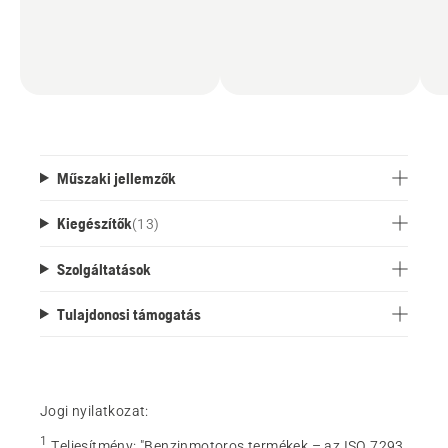
Műszaki jellemzők
Kiegészítők
(
13
)
Szolgáltatások
Tulajdonosi támogatás
Jogi nyilatkozat:
1
Teljesítmény
:
"Benzinmotoros termékek – az ISO 7293