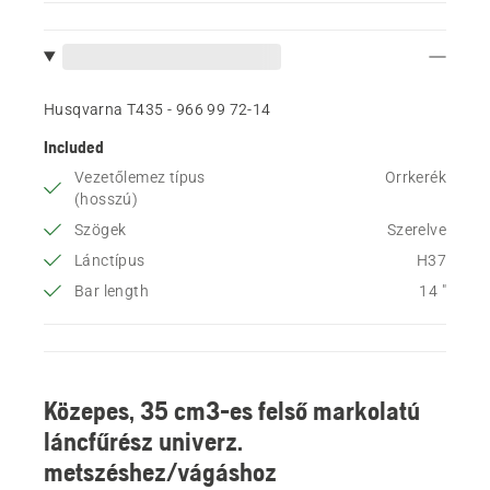
Husqvarna T435 - 966 99 72‑14
Included
Vezetőlemez típus
Orrkerék
(hosszú)
Szögek
Szerelve
Lánctípus
H37
Bar length
14 "
Közepes, 35 cm3-es felső markolatú
láncfűrész univerz.
metszéshez/vágáshoz