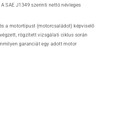
:
A SAE J1349 szerinti nettó névleges
s a motortípust (motorcsaládot) képviselő
gzett, rögzített vizsgálati ciklus során
emmilyen garanciát egy adott motor