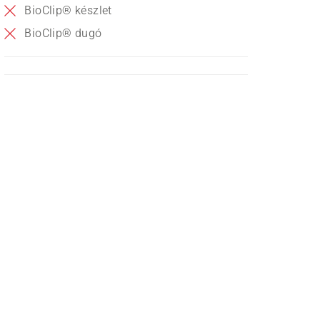
BioClip® készlet
BioClip® dugó