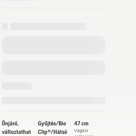
Önjáró,
Gyűjtés/Bio
47 cm
változtathat
Clip®/Hátsó
Vágási