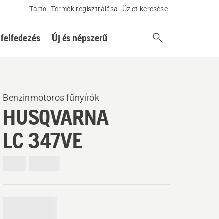
Tarto
Termék regisztrálása
Üzlet keresése
 felfedezés
Új és népszerű
Benzinmotoros fűnyírók
HUSQVARNA
LC 347VE