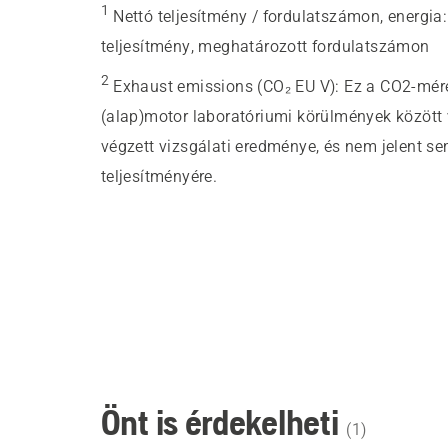
1
Nettó teljesítmény / fordulatszámon, energia
teljesítmény, meghatározott fordulatszámon
2
Exhaust emissions (CO₂ EU V)
:
Ez a CO2-méré
(alap)motor laboratóriumi körülmények között vé
végzett vizsgálati eredménye, és nem jelent s
teljesítményére.
Önt is érdekelheti
(
1
)