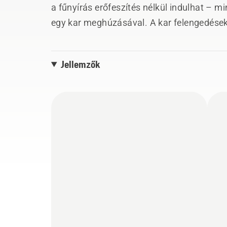
a fűnyírás erőfeszítés nélkül indulhat –
egy kar meghúzásával. A kar felengedésekor
működés megakadályozása érdekében. Az
könnyen optimalizálhatók, mivel mind a f
Jellemzők
magasság könnyen állítható. Szállítás vag
fogantyúknak köszönhetően a fűnyíró keve