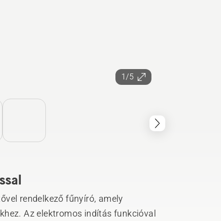
1/5
ással
ővel rendelkező fűnyíró, amely
khez. Az elektromos indítás funkcióval