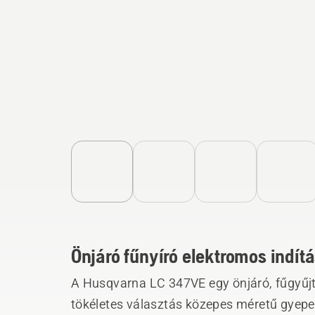
Önjáró fűnyíró elektromos indít
A Husqvarna LC 347VE egy önjáró, fűgyűjt
tökéletes választás közepes méretű gyepe