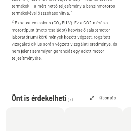
termékek – a mért nettó teljesítmény a benzinmotoros
termékekével összehasonlítva."
2
Exhaust emissions (CO₂ EU V)
:
Ez a CO2-mérés a
motortípust (motorcsaládot) képviselő (alap)motor
laboratóriumi körülmények között végzett, rögzített
vizsgálati ciklus során végzett vizsgálati eredménye, és
nem jelent semmilyen garanciát egy adott motor
teljesítményére.
Önt is érdekelheti
Kibontás
(
7
)