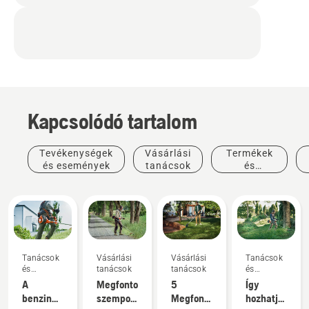
Kapcsolódó tartalom
Tevékenységek
Vásárlási
Termékek
és események
tanácsok
és
innovációk
Tanácsok
Vásárlási
Vásárlási
Tanácsok
és
tanácsok
tanácsok
és
útmutatók
útmutatók
A
Megfontolandó
5
Így
benzinmotoros
szempontok
Megfontolandó
hozhatja