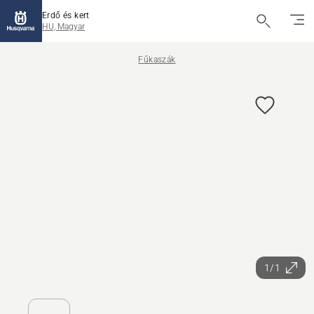
Erdő és kert
HU, Magyar
Fűkaszák
1/1