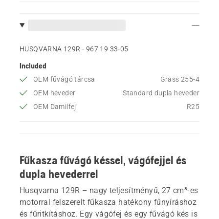
HUSQVARNA 129R - 967 19 33‑05
Included
OEM fűvágó tárcsa
Grass 255-4
OEM heveder
Standard dupla heveder
OEM Damilfej
R25
Fűkasza fűvágó késsel, vágófejjel és
dupla hevederrel
Husqvarna 129R – nagy teljesítményű, 27 cm³-es
motorral felszerelt fűkasza hatékony fűnyíráshoz
és fűritkításhoz. Egy vágófej és egy fűvágó kés is