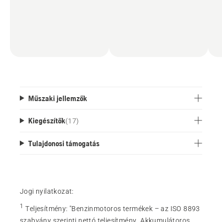
Műszaki jellemzők
Kiegészítők
(
17
)
Tulajdonosi támogatás
Jogi nyilatkozat:
1
Teljesítmény
:
"Benzinmotoros termékek – az ISO 8893
szabvány szerinti nettó teljesítmény. Akkumulátoros