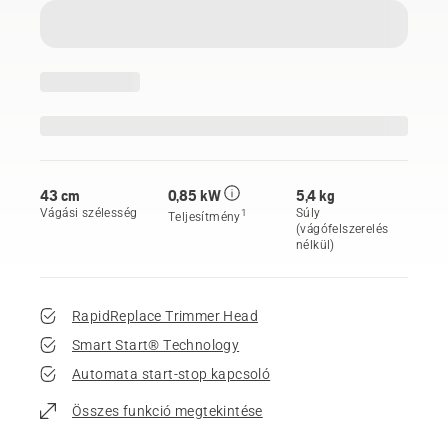
43 cm
0,85 kW
5,4 kg
Vágási szélesség
Súly
1
Teljesítmény
(vágófelszerelés
nélkül)
RapidReplace Trimmer Head
Smart Start® Technology
Automata start-stop kapcsoló
Összes funkció megtekintése