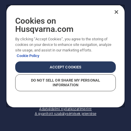
FOGYASZTÓ
Cookies on
Husqvarna.com
PROFESSZIONÁLIS
By clicking “Accept Cookies”, you agree to the storing of
cookies on your device to enhance site navigation, analyze
site usage, and assist in our marketing efforts.
Cookie Policy
ACCEPT COOKIES
DO NOT SELL OR SHARE MY PERSONAL
INFORMATION
© Husqvarna AB (publ). Minden jog fenntartva.
A sütikkel kapcsolatos nyilatkozat
Használati feltételek
Adatvédelmi nyilatkozat
Imprint
A gyanított szabálysértések jelentése