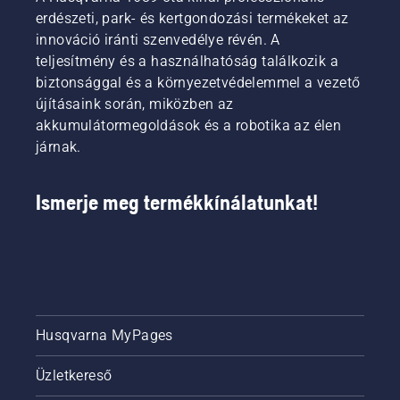
az
vagy
élesítéséről
eljárása.
erdészeti, park- és kertgondozási termékeket az
egyszerű
anyát,
és
Ha
innováció iránti szenvedélye révén. A
lépéseket.
ha
karbantartásáról.
követi
teljesítmény és a használhatóság találkozik a
A pad
leejtené.
ezt az
mindig
biztonsággal és a környezetvédelemmel a vezető
eljárást,
hasznos
akkor a
újításaink során, miközben az
a
Husqvarna
akkumulátormegoldások és a robotika az élen
munkához,
fűkaszát
járnak.
és így
nagyon
elkerülheti,
könnyű
hogy a
lesz
Ismerje meg termékkínálatunkat!
csavarokat
elindítani.
a fűbe
ejtse.
Husqvarna MyPages
Üzletkereső