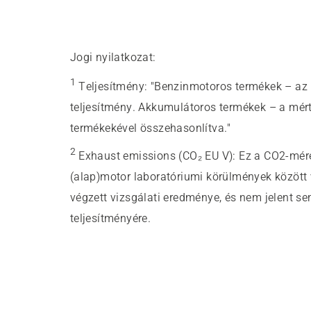
Jogi nyilatkozat:
1
Teljesítmény
:
"Benzinmotoros termékek – az 
teljesítmény. Akkumulátoros termékek – a mért
termékekével összehasonlítva."
2
Exhaust emissions (CO₂ EU V)
:
Ez a CO2-méré
(alap)motor laboratóriumi körülmények között vé
végzett vizsgálati eredménye, és nem jelent s
teljesítményére.