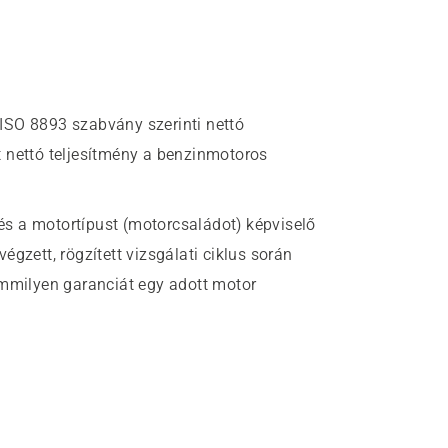
ISO 8893 szabvány szerinti nettó
 nettó teljesítmény a benzinmotoros
s a motortípust (motorcsaládot) képviselő
gzett, rögzített vizsgálati ciklus során
emmilyen garanciát egy adott motor