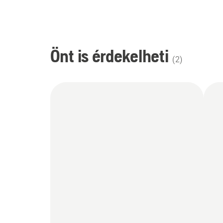
Önt is érdekelheti
(
2
)