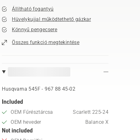
Állítható fogantyú
Hüvelykujjal működtethető gázkar
Könnyű pengecsere
Összes funkció megtekintése
Husqvarna 545F - 967 88 45‑02
Included
OEM Fűrésztárcsa
Scarlett 225-24
OEM heveder
Balance X
Not included