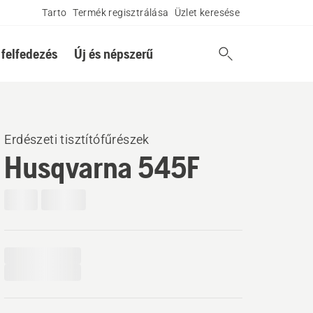
Tarto
Termék regisztrálása
Üzlet keresése
 felfedezés
Új és népszerű
Erdészeti tisztítófűrészek
Husqvarna 545F