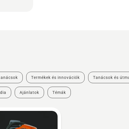
 tanácsok
Termékek és innovációk
Tanácsok és útm
dia
Ajánlatok
Témák