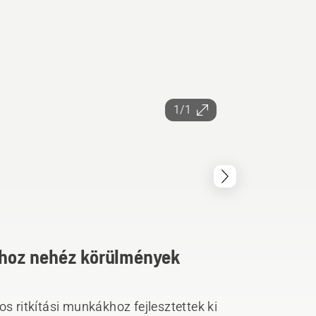
1/1
áshoz nehéz körülmények
os ritkítási munkákhoz fejlesztettek ki