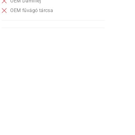
OEM Damilfej
OEM fűvágó tárcsa