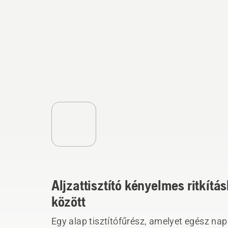
Aljzattisztító kényelmes ritkít
között
Egy alap tisztítófűrész, amelyet egész nap