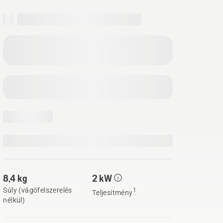
8,4 kg
2 kW
Súly (vágófelszerelés
1
Teljesítmény
nélkül)