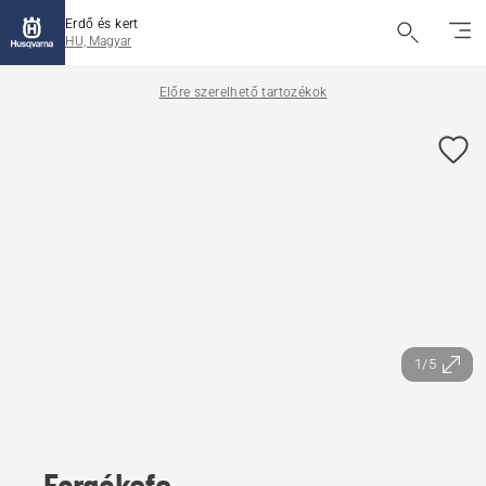
Erdő és kert
HU, Magyar
Előre szerelhető tartozékok
1/5
Forgókefe