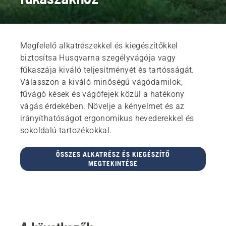
Megfelelő alkatrészekkel és kiegészítőkkel
biztosítsa Husqvarna szegélyvágója vagy
fűkaszája kiváló teljesítményét és tartósságát.
Válasszon a kiváló minőségű vágódamilok,
fűvágó kések és vágófejek közül a hatékony
vágás érdekében. Növelje a kényelmet és az
irányíthatóságot ergonomikus hevederekkel és
sokoldalú tartozékokkal.
ÖSSZES ALKATRÉSZ ÉS KIEGÉSZÍTŐ
MEGTEKINTÉSE