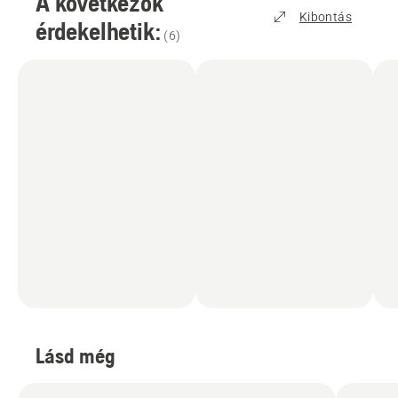
A következők
Kibontás
érdekelhetik:
(
6
)
Lásd még