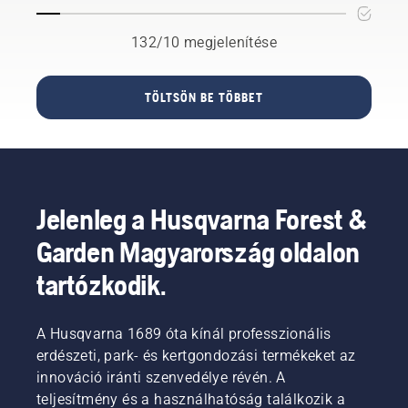
mentalitás
arra,
a
mindig
köti
hogy
műanyag
hasznos
össze a
132/10 megjelenítése
olyan
damilt.
a
DP
helyen
munkához,
World
tegye,
és így
Tourt, a
TÖLTSÖN BE TÖBBET
ahol
elkerülheti,
Husqvarna
könnyen
hogy a
British
megtalálhat
csavarokat
Masterst
egy kis
a fűbe
és a
szerszámot
ejtse.
Liverpool
vagy
FC-t.
Jelenleg a Husqvarna Forest &
anyát,
Bízza
ha
kertjét a
Garden Magyarország oldalon
leejtené.
Husqvarna
Automower®
tartózkodik.
robotfűnyírókra.
A Husqvarna 1689 óta kínál professzionális
erdészeti, park- és kertgondozási termékeket az
innováció iránti szenvedélye révén. A
teljesítmény és a használhatóság találkozik a