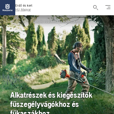
Erdő és kert
HU, Magyar
Szegélyvágókhoz és fűkaszákhoz
Alkatrészek és kiegészítők
fűszegélyvágókhoz és
fűkaszákhoz