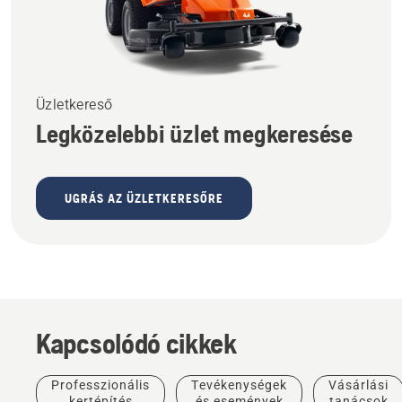
Üzletkereső
Legközelebbi üzlet megkeresése
UGRÁS AZ ÜZLETKERESŐRE
Kapcsolódó cikkek
Professzionális
Tevékenységek
Vásárlási
kertépítés
és események
tanácsok