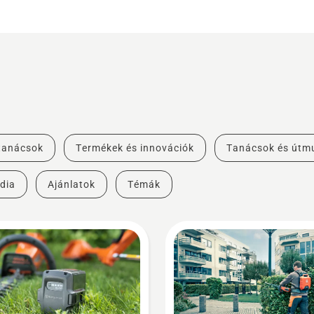
 tanácsok
Termékek és innovációk
Tanácsok és útm
dia
Ajánlatok
Témák