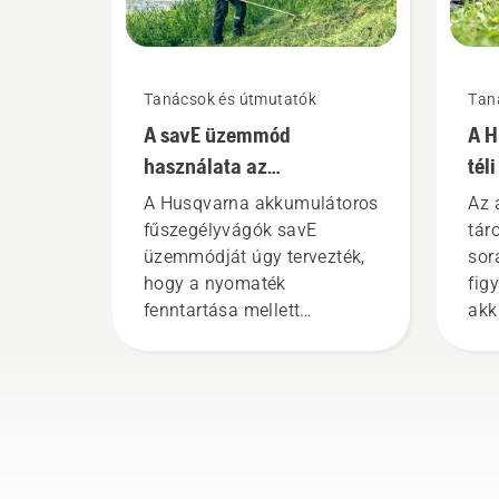
Tanácsok és útmutatók
Tan
A savE üzemmód
A H
használata az
tél
akkumulátoros
A Husqvarna akkumulátoros
Az 
fűszegélyvágón
fűszegélyvágók savE
tár
üzemmódját úgy tervezték,
sor
hogy a nyomaték
fig
fenntartása mellett
akk
csökkentse a nyírófej
éle
fordulatszámát teljes
gázadásnál, hogy a
felhasználó megőrizhesse
az akkumulátor élettartamát
könnyű fű nyírása közben. A
savE üzemmód be- és