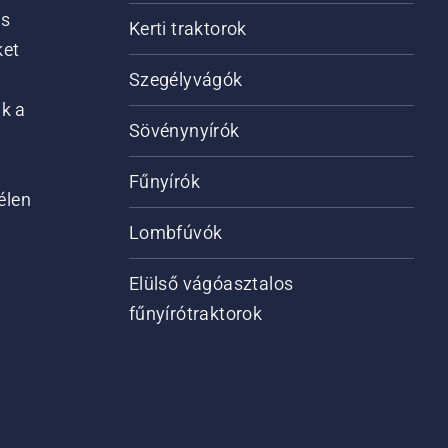
is
Kerti traktorok
ket
Szegélyvágók
ik a
Sövénynyírók
Fűnyírók
élen
Lombfúvók
Elülső vágóasztalos
fűnyírótraktorok