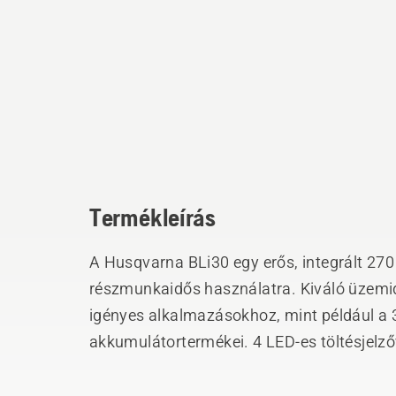
Termékleírás
A Husqvarna BLi30 egy erős, integrált 27
részmunkaidős használatra. Kiváló üzemidő
igényes alkalmazásokhoz, mint például a
akkumulátortermékei. 4 LED-es töltésjelzőv
Akár 600-szor újratölthető.