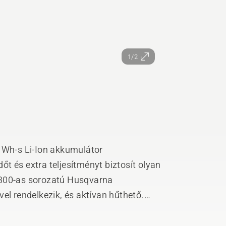
1/2
0 Wh-s Li-Ion akkumulátor
t és extra teljesítményt biztosít olyan
 300-as sorozatú Husqvarna
el rendelkezik, és aktívan hűthető.