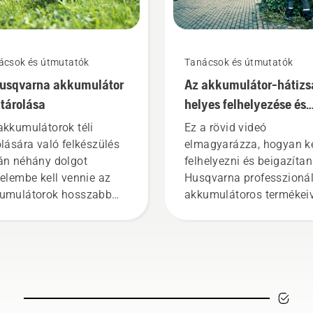
ácsok és útmutatók
Tanácsok és útmutatók
usqvarna akkumulátor
Az akkumulátor-hátizs
i tárolása
helyes felhelyezése és
beigazítása
akkumulátorok téli
Ez a rövid videó
olására való felkészülés
elmagyarázza, hogyan ke
án néhány dolgot
felhelyezni és beigazítan
yelembe kell vennie az
Husqvarna professzionál
umulátorok hosszabb
akkumulátoros termékeiv
ttartama érdekében.
együtt használatos
hátizsák-akkumulátort. 
megfelelően illeszkedő
hátizsák-akkumulátor
kényelmesebb viseletet
biztosít, és csökkenti a
fáradtságot használat