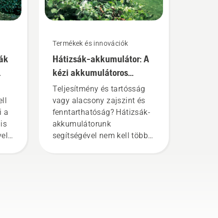
Termékek és innovációk
ák
Hátizsák-akkumulátor: A
kézi akkumulátoros
szerszámok forradalma
Teljesítmény és tartósság
ll
vagy alacsony zajszint és
i a
fenntarthatóság? Hátizsák-
is
akkumulátorunk
el
segítségével nem kell többé
választania. „Ennek
A
köszönhetően az
akkumulátoros
termékportfóliónk egy
teljesen új szintre
emelkedik” – mondja Johan
Svennung, a Husqvarna