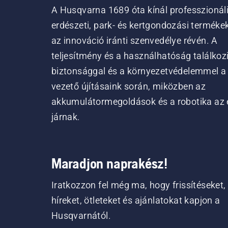
A Husqvarna 1689 óta kínál professzionál
erdészeti, park- és kertgondozási terméke
az innováció iránti szenvedélye révén. A
teljesítmény és a használhatóság találkoz
biztonsággal és a környezetvédelemmel a
vezető újításaink során, miközben az
akkumulátormegoldások és a robotika az 
járnak.
Maradjon naprakész!
Iratkozzon fel még ma, hogy frissítéseket,
híreket, ötleteket és ajánlatokat kapjon a
Husqvarnától.