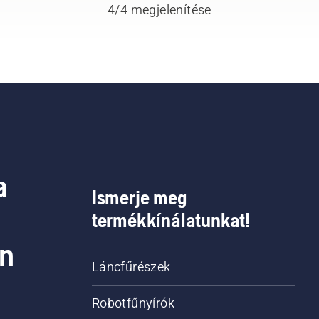
4/4 megjelenítése
közben, így hosszabb id
dolgozhat megszakítás
nélkül.
a
Ismerje meg
termékkínálatunkat!
on
Láncfűrészek
Robotfűnyírók