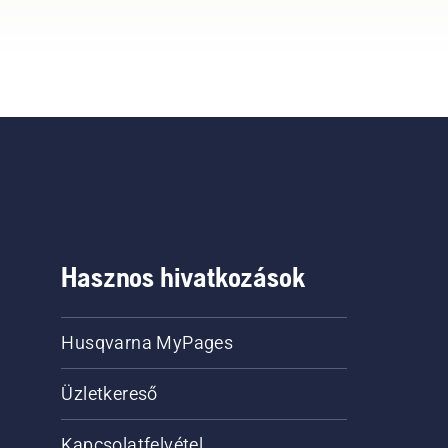
eig
elektromos és
akkumulátoros
kéziszerszámokért felelős
termékigazgatója.
Hasznos hivatkozások
Husqvarna MyPages
Üzletkereső
Kapcsolatfelvétel