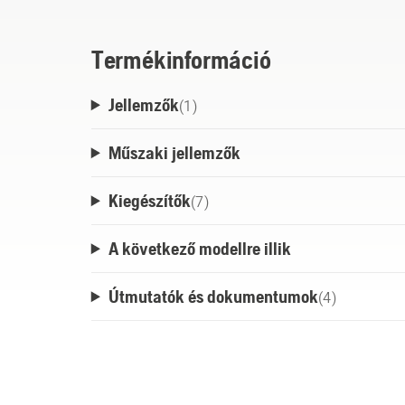
Termékinformáció
Jellemzők
(
1
)
Műszaki jellemzők
Kiegészítők
(
7
)
A következő modellre illik
Útmutatók és dokumentumok
(
4
)