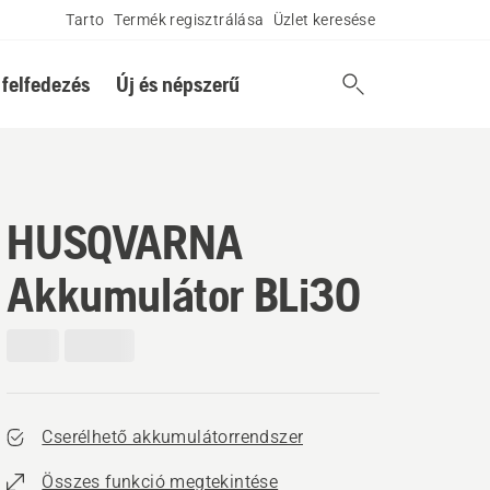
Tarto
Termék regisztrálása
Üzlet keresése
 felfedezés
Új és népszerű
HUSQVARNA
Akkumulátor BLi30
Cserélhető akkumulátorrendszer
Összes funkció megtekintése