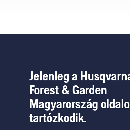
kikapcsolásához
egyszerűen nyomja meg az
akkumulátoros szegélyvágó
egyik gombját.
Jelenleg a Husqvarn
Forest & Garden
Magyarország oldal
tartózkodik.