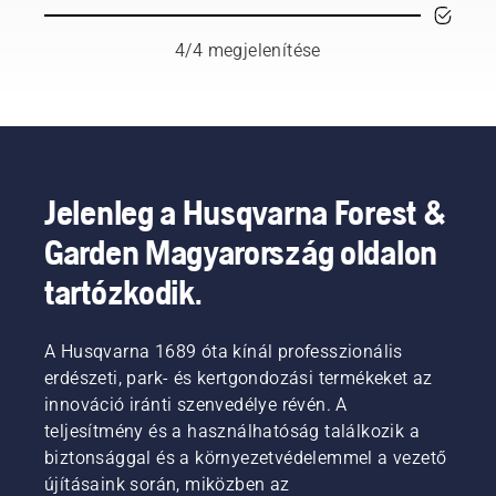
tervezték,
néhány
és
fenntartható
hogy a
dolgot
beigazítani
Hátizsák-
nyomaték
figyelembe
a
akkumulátor
4/4 megjelenítése
fenntartása
kell
Husqvarna
segítségével
mellett
vennie
professzionális
nem kell
csökkentse
az
akkumulátoros
többé
a
akkumulátorok
termékeivel
választania.
nyírófej
hosszabb
együtt
„Ennek
fordulatszámát
élettartama
használatos
köszönhetőe
teljes
érdekében.
hátizsák-
az
Jelenleg a Husqvarna Forest &
gázadásnál,
akkumulátort.
akkumulátoro
Garden Magyarország oldalon
hogy a
A
termékportfól
felhasználó
megfelelően
egy
tartózkodik.
megőrizhesse
illeszkedő
teljesen
az
hátizsák-
új szintre
akkumulátor
akkumulátor
emelkedik”
A Husqvarna 1689 óta kínál professzionális
élettartamát
kényelmesebb
–
könnyű
erdészeti, park- és kertgondozási termékeket az
viseletet
mondja
fű
biztosít,
Johan
innováció iránti szenvedélye révén. A
nyírása
és
Svennung,
teljesítmény és a használhatóság találkozik a
közben.
csökkenti
a
biztonsággal és a környezetvédelemmel a vezető
A savE
a
Husqvarna
újításaink során, miközben az
üzemmód
fáradtságot
elektromos