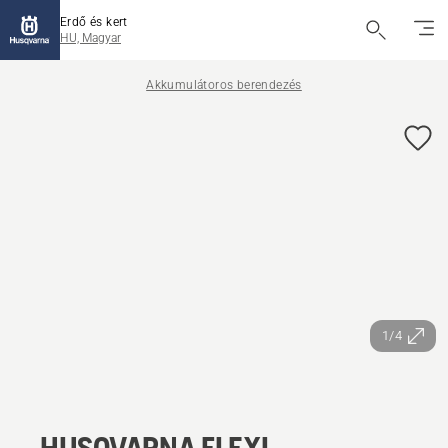
Erdő és kert
HU, Magyar
Akkumulátoros berendezés
1/4
HUSQVARNA FLEXI