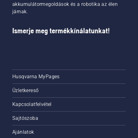
be- és
akkumulátormegoldások és a robotika az élen
használat
és
kikapcsolásához
közben,
akkumulátoro
járnak.
egyszerűen
így
kéziszerszám
nyomja
hosszabb
felelős
meg az
ideig
termékigazgat
Ismerje meg termékkínálatunkat!
akkumulátoros
dolgozhat
szegélyvágó
megszakítás
egyik
nélkül.
gombját.
Husqvarna MyPages
Üzletkereső
Kapcsolatfelvétel
Sajtószoba
Ajánlatok