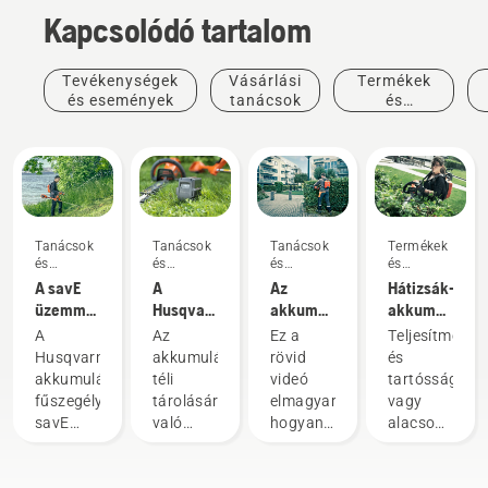
Kapcsolódó tartalom
Tevékenységek
Vásárlási
Termékek
és események
tanácsok
és
innovációk
Tanácsok
Tanácsok
Tanácsok
Termékek
és
és
és
és
útmutatók
útmutatók
útmutatók
innovációk
A savE
A
Az
Hátizsák-
üzemmód
Husqvarna
akkumulátor-
akkumulátor:
használata
akkumulátor
hátizsák
A kézi
A
Az
Ez a
Teljesítmény
az
téli
helyes
akkumulátoro
Husqvarna
akkumulátorok
rövid
és
akkumulátoros
tárolása
felhelyezése
szerszámok
akkumulátoros
téli
videó
tartósság
fűszegélyvágón
és
forradalma
fűszegélyvágók
tárolására
elmagyarázza,
vagy
beigazítása
savE
való
hogyan
alacsony
üzemmódját
felkészülés
kell
zajszint
úgy
során
felhelyezni
és