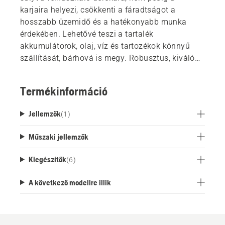
karjaira helyezi, csökkenti a fáradtságot a
hosszabb üzemidő és a hatékonyabb munka
érdekében. Lehetővé teszi a tartalék
akkumulátorok, olaj, víz és tartozékok könnyű
szállítását, bárhová is megy. Robusztus, kiváló
minőségű anyagokból készült, rugalmasságra,
kényelemre és kényelemre tervezték.
Termékinformáció
1. készlet: Öv • Két hordozó • Tartozéktáska
Olyan felhasználók számára készült, akik tartalék
Jellemzők
(
1
)
akkumulátort szeretnének magukkal vinni, és
akiknek gyalog kell eljutniuk a munkaterületükre.
Műszaki jellemzők
Kiegészítők
(
6
)
A következő modellre illik