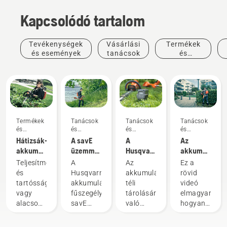
Kapcsolódó tartalom
Tevékenységek
Vásárlási
Termékek
és események
tanácsok
és
innovációk
Termékek
Tanácsok
Tanácsok
Tanácsok
és
és
és
és
innovációk
útmutatók
útmutatók
útmutatók
Hátizsák-
A savE
A
Az
akkumulátor:
üzemmód
Husqvarna
akkumulátor-
A kézi
használata
akkumulátor
hátizsák
Teljesítmény
A
Az
Ez a
akkumulátoros
az
téli
helyes
és
Husqvarna
akkumulátorok
rövid
szerszámok
akkumulátoros
tárolása
felhelyezése
tartósság
akkumulátoros
téli
videó
forradalma
fűszegélyvágón
és
vagy
fűszegélyvágók
tárolására
elmagyarázza
beigazítása
alacsony
savE
való
hogyan
zajszint
üzemmódját
felkészülés
kell
és
úgy
során
felhelyezni