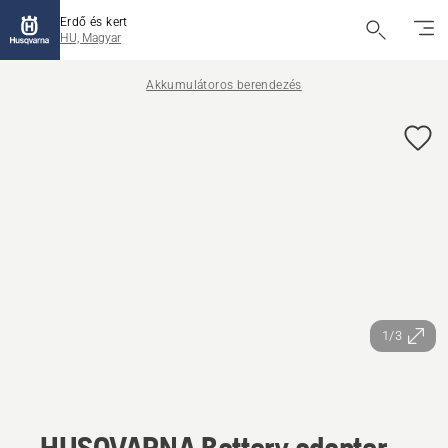
Erdő és kert
HU, Magyar
Akkumulátoros berendezés
1/3
HUSQVARNA Battery adapter