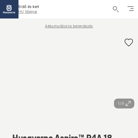
Erdő és kert
HU, Magyar
Akkumulátoros berendezés
1/3
Husqvarna Aspire™ P4A 18-