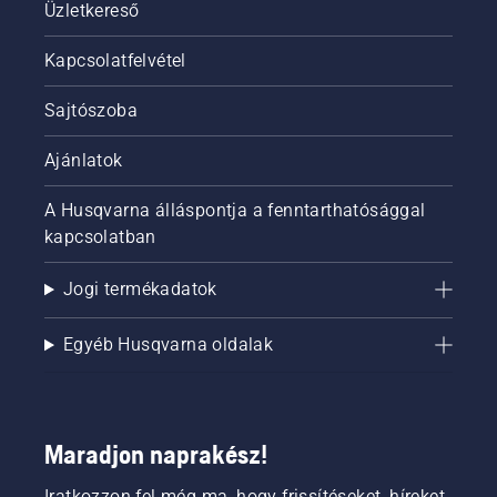
Üzletkereső
Kapcsolatfelvétel
Sajtószoba
Ajánlatok
A Husqvarna álláspontja a fenntarthatósággal
kapcsolatban
Jogi termékadatok
Egyéb Husqvarna oldalak
Maradjon naprakész!
Iratkozzon fel még ma, hogy frissítéseket, híreket,