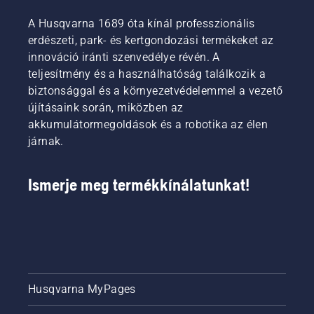
akkumulátor
akkumulátor
emelkedik”
A Husqvarna 1689 óta kínál professzionális
élettartamát
kényelmesebb
–
könnyű
erdészeti, park- és kertgondozási termékeket az
viseletet
mondja
fű
biztosít,
Johan
innováció iránti szenvedélye révén. A
nyírása
és
Svennung,
teljesítmény és a használhatóság találkozik a
közben.
csökkenti
a
biztonsággal és a környezetvédelemmel a vezető
A savE
a
Husqvarna
újításaink során, miközben az
üzemmód
fáradtságot
elektromos
be- és
akkumulátormegoldások és a robotika az élen
használat
és
kikapcsolásához
közben,
akkumulátoro
járnak.
egyszerűen
így
kéziszerszám
nyomja
hosszabb
felelős
meg az
ideig
termékigazgat
Ismerje meg termékkínálatunkat!
akkumulátoros
dolgozhat
szegélyvágó
megszakítás
egyik
nélkül.
gombját.
Husqvarna MyPages