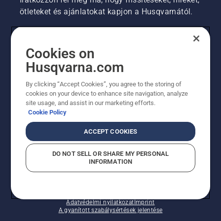
ötleteket és ajánlatokat kapjon a Husqvarnától.
FOGYASZTÓ
Cookies on
Husqvarna.com
PROFESSZIONÁLIS
By clicking “Accept Cookies”, you agree to the storing of
cookies on your device to enhance site navigation, analyze
site usage, and assist in our marketing efforts.
Cookie Policy
ACCEPT COOKIES
DO NOT SELL OR SHARE MY PERSONAL
INFORMATION
© Husqvarna AB (publ). Minden jog fenntartva.
A sütikkel kapcsolatos nyilatkozat
Használati feltételek
Adatvédelmi nyilatkozat
Imprint
A gyanított szabálysértések jelentése