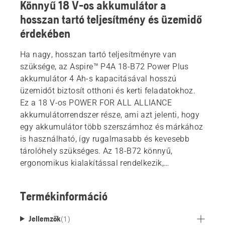
Könnyű 18 V-os akkumulátor a
hosszan tartó teljesítmény és üzemidő
érdekében
Ha nagy, hosszan tartó teljesítményre van
szüksége, az Aspire™ P4A 18-B72 Power Plus
akkumulátor 4 Ah-s kapacitásával hosszú
üzemidőt biztosít otthoni és kerti feladatokhoz.
Ez a 18 V-os POWER FOR ALL ALLIANCE
akkumulátorrendszer része, ami azt jelenti, hogy
egy akkumulátor több szerszámhoz és márkához
is használható, így rugalmasabb és kevesebb
tárolóhely szükséges. Az 18-B72 könnyű,
ergonomikus kialakítással rendelkezik,
kioldógombbal a könnyű kioldáshoz és
eltávolításhoz, továbbá kényszerhűtéssel és
Termékinformáció
ütéscsillapítással a akkumulátor háza körül.
Jellemzők
(
1
)