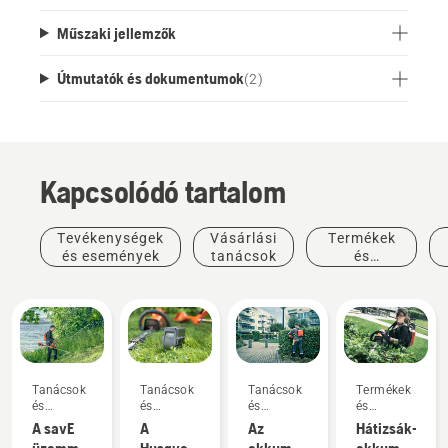
Műszaki jellemzők
Útmutatók és dokumentumok
(
2
)
Kapcsolódó tartalom
Tevékenységek
Vásárlási
Termékek
és események
tanácsok
és
innovációk
Tanácsok
Tanácsok
Tanácsok
Termékek
és
és
és
és
útmutatók
útmutatók
útmutatók
innovációk
A savE
A
Az
Hátizsák-