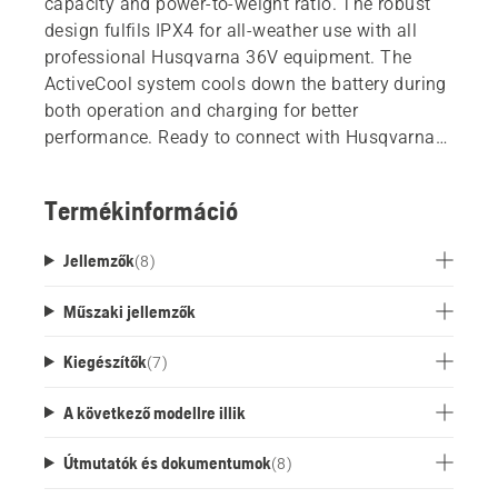
capacity and power-to-weight ratio. The robust
design fulfils IPX4 for all-weather use with all
professional Husqvarna 36V equipment. The
ActiveCool system cools down the battery during
both operation and charging for better
performance. Ready to connect with Husqvarna
Fleet Services.
Termékinformáció
Jellemzők
(
8
)
Műszaki jellemzők
Kiegészítők
(
7
)
A következő modellre illik
Útmutatók és dokumentumok
(
8
)