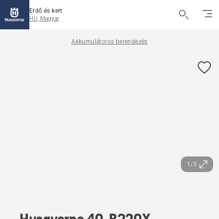
Erdő és kert
HU, Magyar
Akkumulátoros berendezés
1/3
Husqvarna 40-B220X