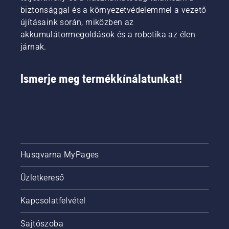
közben.
csökkenti
a
biztonsággal és a környezetvédelemmel a vezető
A savE
a
Husqvarna
újításaink során, miközben az
üzemmód
fáradtságot
elektromos
be- és
akkumulátormegoldások és a robotika az élen
használat
és
kikapcsolásához
közben,
akkumulátoro
járnak.
egyszerűen
így
kéziszerszám
nyomja
hosszabb
felelős
meg az
ideig
termékigazgat
Ismerje meg termékkínálatunkat!
akkumulátoros
dolgozhat
szegélyvágó
megszakítás
egyik
nélkül.
gombját.
Husqvarna MyPages
Üzletkereső
Kapcsolatfelvétel
Sajtószoba