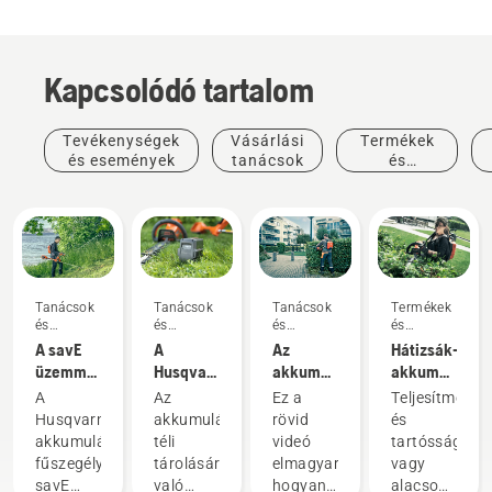
Kapcsolódó tartalom
Tevékenységek
Vásárlási
Termékek
és események
tanácsok
és
innovációk
Tanácsok
Tanácsok
Tanácsok
Termékek
és
és
és
és
útmutatók
útmutatók
útmutatók
innovációk
A savE
A
Az
Hátizsák-
üzemmód
Husqvarna
akkumulátor-
akkumulátor:
használata
akkumulátor
hátizsák
A kézi
A
Az
Ez a
Teljesítmény
az
téli
helyes
akkumulátoro
Husqvarna
akkumulátorok
rövid
és
akkumulátoros
tárolása
felhelyezése
szerszámok
akkumulátoros
téli
videó
tartósság
fűszegélyvágón
és
forradalma
fűszegélyvágók
tárolására
elmagyarázza,
vagy
beigazítása
savE
való
hogyan
alacsony