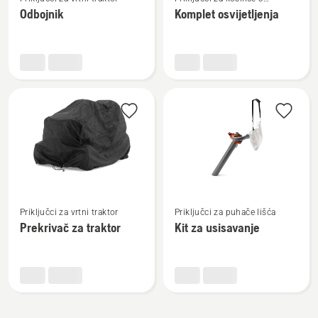
više
više
okretanjem na mjestu
Odbojnik
Komplet osvijetljenja
detalja
detalja
o
o
Odbojnik
Komplet
osvijetljenja
Pogledajte
Pogledajte
Priključci za vrtni traktor
Priključci za puhače lišća
više
više
Prekrivač za traktor
Kit za usisavanje
detalja
detalja
o
o
Prekrivač
Kit
za
za
traktor
usisavanje