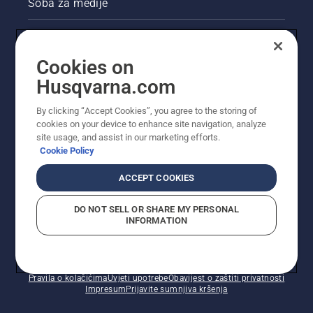
Soba za medije
Akcije
Cookies on
Pravne informacije o proizvodu
Husqvarna.com
Ostale stranice tvrtke Husqvarna
By clicking “Accept Cookies”, you agree to the storing of
cookies on your device to enhance site navigation, analyze
site usage, and assist in our marketing efforts.
Cookie Policy
ACCEPT COOKIES
DO NOT SELL OR SHARE MY PERSONAL
INFORMATION
© Husqvarna AB (jav). Sva prava pridržana. Prikazane
cijene preporučene su maloprodajne cijene.
Pravila o kolačićima
Uvjeti upotrebe
Obavijest o zaštiti privatnosti
Impresum
Prijavite sumnjiva kršenja