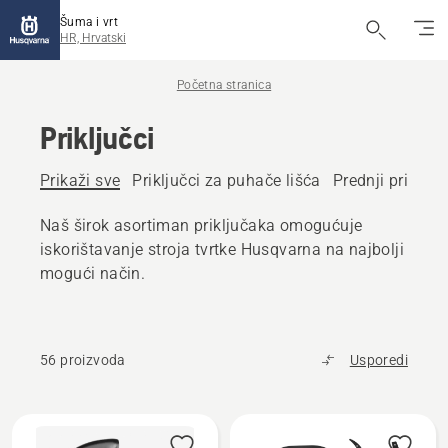
Šuma i vrt
HR, Hrvatski
Početna stranica
Priključci
Prikaži sve
Priključci za puhače lišća
Prednji priključ
Naš širok asortiman priključaka omogućuje
iskorištavanje stroja tvrtke Husqvarna na najbolji
mogući način.
56 proizvoda
Usporedi
Učitaj