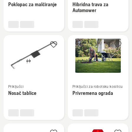
Poklopac za malčiranje
Hibridna trava za
detalja
detalja
Automower
o
o
Poklopac
Hibridna
za
trava
malčiranje
za
Automower
Pogledajte
Pogledajte
Priključci
Priključci za robotsku kosilicu
više
više
Nosač tablice
Privremena ograda
detalja
detalja
o
o
Nosač
Privremena
tablice
ograda