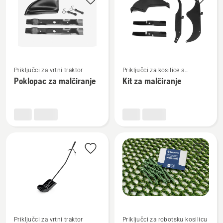
sve
proizvode
Pogledajte
Pogledajte
Priključci za vrtni traktor
Priključci za kosilice s
više
više
okretanjem na mjestu
Poklopac za malčiranje
Kit za malčiranje
detalja
detalja
o
o
Poklopac
Kit
za
za
malčiranje
malčiranje
Pogledajte
Pogledajte
Priključci za vrtni traktor
Priključci za robotsku kosilicu
više
više