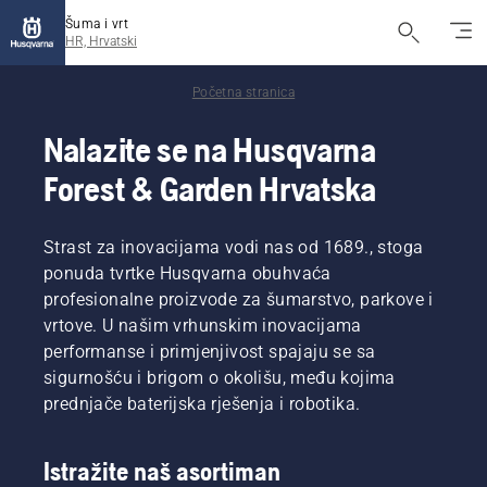
Šuma i vrt
HR, Hrvatski
Početna stranica
Nalazite se na Husqvarna
Forest & Garden Hrvatska
Strast za inovacijama vodi nas od 1689., stoga
ponuda tvrtke Husqvarna obuhvaća
profesionalne proizvode za šumarstvo, parkove i
vrtove. U našim vrhunskim inovacijama
performanse i primjenjivost spajaju se sa
sigurnošću i brigom o okolišu, među kojima
prednjače baterijska rješenja i robotika.
Istražite naš asortiman