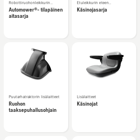
Robottiruohonleikkurin
Etuleikkurin eteen
lisätietoja
lisätietoja
lisälaitteet
kiinnitettävät lisälaitteet
Automower®- tilapäinen
Käsinojasarja
tuotteesta
tuotteesta
aitasarja
Automower®-
Käsinojasarja
tilapäinen
aitasarja
Katso
Katso
Puutarhatraktorin lisälaitteet
Lisälaitteet
lisätietoja
lisätietoja
Ruohon
Käsinojat
tuotteesta
tuotteesta
taaksepuhallusohjain
Ruohon
Käsinojat
taaksepuhallusohjain