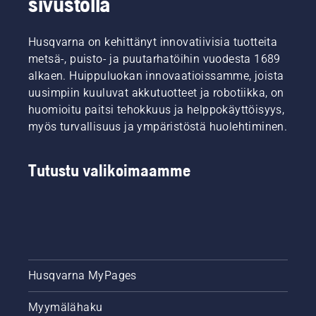
sivustolla
Husqvarna on kehittänyt innovatiivisia tuotteita
metsä-, puisto- ja puutarhatöihin vuodesta 1689
alkaen. Huippuluokan innovaatioissamme, joista
uusimpiin kuuluvat akkutuotteet ja robotiikka, on
huomioitu paitsi tehokkuus ja helppokäyttöisyys,
myös turvallisuus ja ympäristöstä huolehtiminen.
Tutustu valikoimaamme
Husqvarna MyPages
Myymälähaku