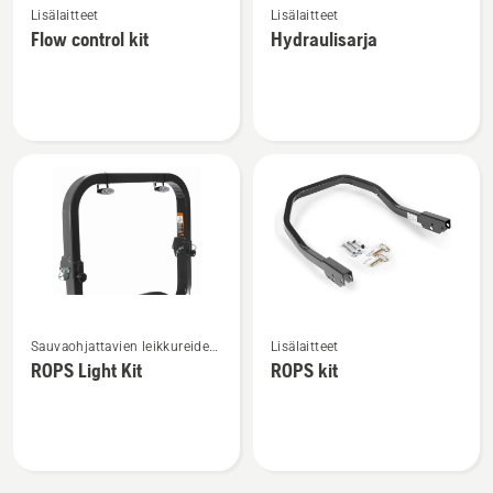
Lisälaitteet
Lisälaitteet
lisätietoja
lisätietoja
Flow control kit
Hydraulisarja
tuotteesta
tuotteesta
Flow
Hydraulisarja
control
kit
Katso
Katso
Sauvaohjattavien leikkureiden
Lisälaitteet
lisätietoja
lisätietoja
lisälaitteet
ROPS Light Kit
ROPS kit
tuotteesta
tuotteesta
ROPS
ROPS
Light
kit
Kit