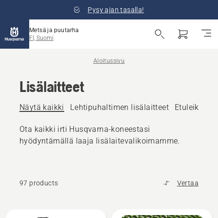
Pysy ajan tasalla!
Metsä ja puutarha
FI, Suomi
Aloitussivu
Lisälaitteet
Näytä kaikki
Lehtipuhaltimen lisälaitteet
Etuleikkurin
Ota kaikki irti Husqvarna-koneestasi
hyödyntämällä laaja lisälaitevalikoimamme.
97 products
Vertaa
Kaikki