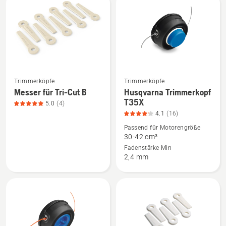
Produkte
Trimmerköpfe
Trimmerköpfe
Mehr
Mehr
Messer für Tri-Cut B
Husqvarna Trimmerkopf
Details
Details
T35X
5.0
(4)
zu
zu
4.1
(16)
Messer
Husqvarna
Passend für Motorengröße
für
Trimmerkopf
30-42 cm³
Tri-
T35X
Fadenstärke Min
2,4 mm
Cut
anzeigen,
B
Produktbewertung
anzeigen,
4.1
Produktbewertung
von
5
5
von