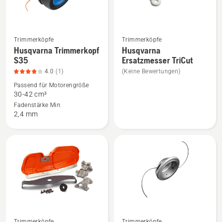
5
Trimmerköpfe
Trimmerköpfe
Mehr
Mehr
Husqvarna Trimmerkopf
Husqvarna
Details
Details
S35
Ersatzmesser TriCut
zu
zu
4.0
(1)
(Keine Bewertungen)
Husqvarna
Husqvarna
Passend für Motorengröße
Trimmerkopf
Ersatzmesser
30-42 cm³
S35
TriCut
Fadenstärke Min
2,4 mm
anzeigen,
anzeigen
Produktbewertung
4
von
5
Trimmerköpfe
Trimmerköpfe