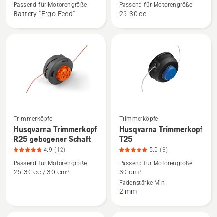
Trimmerkopf
Trimmerkopf
Passend für Motorengröße
Passend für Motorengröße
Battery "Ergo Feed"
26-30 cc
ErgoFeed
M10
anzeigen,
für
Produktbewertung
Akku
5
anzeigen,
von
Produktbewertung
5
4.6
von
5
Trimmerköpfe
Trimmerköpfe
Mehr
Mehr
Husqvarna Trimmerkopf
Husqvarna Trimmerkopf
Details
Details
R25 gebogener Schaft
T25
zu
zu
4.9
(12)
5.0
(3)
Husqvarna
Husqvarna
Passend für Motorengröße
Passend für Motorengröße
Trimmerkopf
Trimmerkopf
26-30 cc / 30 cm³
30 cm³
R25
T25
Fadenstärke Min
2 mm
gebogener
anzeigen,
Schaft
Produktbewertung