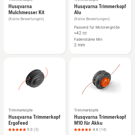
Mehr
Mehr
Husqvarna
Husqvarna Trimmerkopf
Details
Details
Mulchmesser Kit
Alu
zu
zu
(Keine Bewertungen)
(Keine Bewertungen)
Husqvarna
Husqvarna
Passend für Motorengröße
Mulchmesser
Trimmerkopf
<42 cc
Kit
Alu
Fadenstärke Min
2 mm
anzeigen
anzeigen
Mehr
Mehr
Trimmerköpfe
Trimmerköpfe
Details
Details
Husqvarna Trimmerkopf
Husqvarna Trimmerkopf
ErgoFeed
M10 für Akku
zu
zu
Husqvarna
Husqvarna
5.0
(3)
4.6
(14)