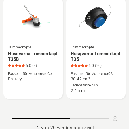
anzeigen,
5
Produktbewertung
von
4.9
5
von
5
Trimmerköpfe
Trimmerköpfe
Mehr
Mehr
Husqvarna Trimmerkopf
Husqvarna Trimmerkopf
Details
Details
T25B
T35
zu
zu
5.0
(4)
5.0
(20)
Husqvarna
Husqvarna
Passend für Motorengröße
Passend für Motorengröße
Trimmerkopf
Trimmerkopf
Battery
30-42 cm³
T25B
T35
Fadenstärke Min
2,4 mm
anzeigen,
anzeigen,
Produktbewertung
Produktbewertung
5
5
von
von
5
5
12 von 20 werden angezeigt