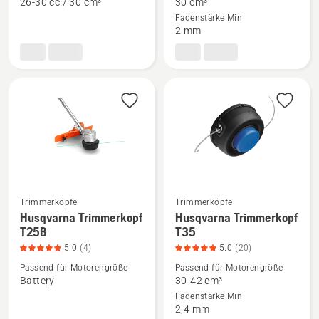
26-30 cc / 30 cm³
30 cm³
Trimmerkopf
Trimmerkopf
Fadenstärke Min
R25
T25
2 mm
gebogener
anzeigen,
Schaft
Produktbewertung
anzeigen,
5
Produktbewertung
von
4.9
5
von
5
Trimmerköpfe
Trimmerköpfe
Husqvarna Trimmerkopf
Husqvarna Trimmerkopf
Mehr
Mehr
T25B
T35
Details
Details
5.0
(4)
5.0
(20)
zu
zu
Passend für Motorengröße
Passend für Motorengröße
Husqvarna
Husqvarna
Battery
30-42 cm³
Trimmerkopf
Trimmerkopf
Fadenstärke Min
T25B
T35
2,4 mm