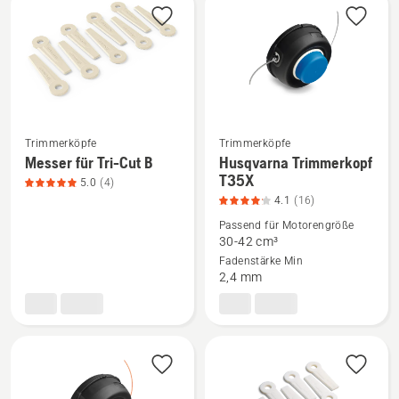
Produkte
Trimmerköpfe
Trimmerköpfe
Messer für Tri-Cut B
Husqvarna Trimmerkopf
Mehr
Mehr
T35X
5.0
(4)
Details
Details
4.1
(16)
zu
zu
Passend für Motorengröße
Messer
Husqvarna
30-42 cm³
für
Trimmerkopf
Fadenstärke Min
Tri-
T35X
2,4 mm
Cut
anzeigen,
B
Produktbewertung
anzeigen,
4.1
Produktbewertung
von
5
5