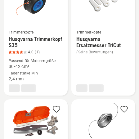
von
5
Trimmerköpfe
Trimmerköpfe
Husqvarna Trimmerkopf
Husqvarna
Mehr
Mehr
S35
Ersatzmesser TriCut
Details
Details
4.0
(1)
(Keine Bewertungen)
zu
zu
Passend für Motorengröße
Husqvarna
Husqvarna
30-42 cm³
Trimmerkopf
Ersatzmesser
Fadenstärke Min
S35
TriCut
2,4 mm
anzeigen,
anzeigen
Produktbewertung
4
von
5