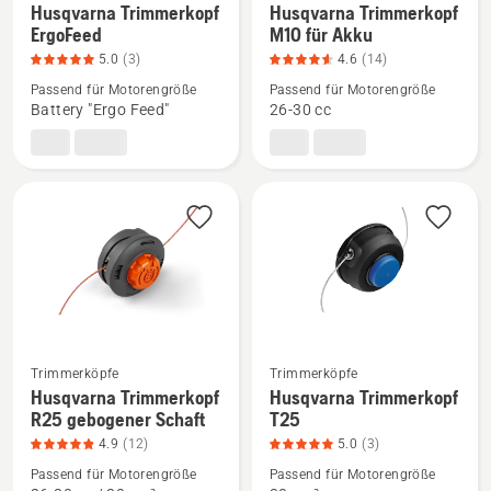
Husqvarna Trimmerkopf
Husqvarna Trimmerkopf
Details
Details
ErgoFeed
M10 für Akku
zu
zu
5.0
(3)
4.6
(14)
Husqvarna
Husqvarna
Passend für Motorengröße
Passend für Motorengröße
Trimmerkopf
Trimmerkopf
Battery "Ergo Feed"
26-30 cc
ErgoFeed
M10
anzeigen,
für
Produktbewertung
Akku
5
anzeigen,
von
Produktbewertung
5
4.6
von
5
Trimmerköpfe
Trimmerköpfe
Husqvarna Trimmerkopf
Husqvarna Trimmerkopf
Mehr
Mehr
R25 gebogener Schaft
T25
Details
Details
4.9
(12)
5.0
(3)
zu
zu
Passend für Motorengröße
Passend für Motorengröße
Husqvarna
Husqvarna