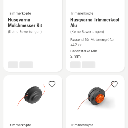
Trimmerköpfe
Trimmerköpfe
Husqvarna
Husqvarna Trimmerkopf
Mehr
Mehr
Mulchmesser Kit
Alu
Details
Details
(Keine Bewertungen)
(Keine Bewertungen)
zu
zu
Passend für Motorengröße
Husqvarna
Husqvarna
<42 cc
Mulchmesser
Trimmerkopf
Fadenstärke Min
Kit
Alu
2 mm
anzeigen
anzeigen
Trimmerköpfe
Trimmerköpfe
Mehr
Mehr