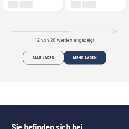
anzeigen,
anzeigen,
Produktbewertung
Produktbewertung
5
5
von
von
5
5
12 von 20 werden angezeigt
ALLE LADEN
MEHR LADEN
Sie befinden sich bei