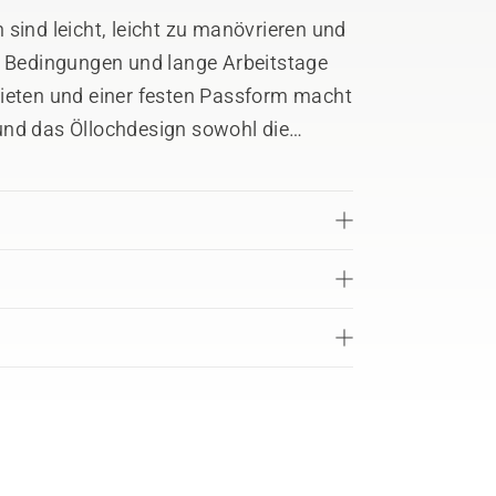
nd leicht, leicht zu manövrieren und
e Bedingungen und lange Arbeitstage
Nieten und einer festen Passform macht
und das Öllochdesign sowohl die
reduzieren. Die Schienen sind
on zu schützen. Austauschbare Spitze
/8" (20–36")..