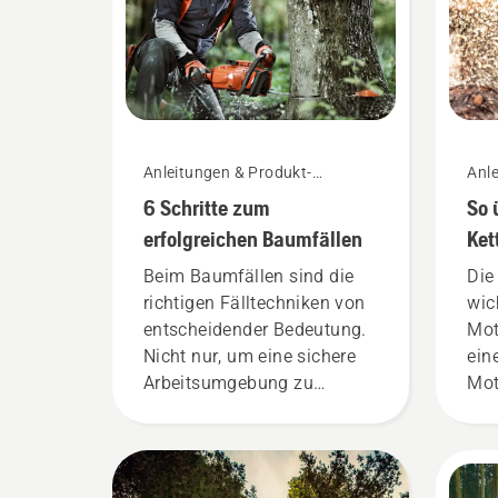
Anleitungen & Produkt-
Anle
Leitfäden
Leit
6 Schritte zum
So 
erfolgreichen Baumfällen
Ket
Mot
Beim Baumfällen sind die
Die
richtigen Fälltechniken von
wic
entscheidender Bedeutung.
Mot
Nicht nur, um eine sichere
ein
Arbeitsumgebung zu
Mot
schaffen, sondern auch um
zu 
effektiver zu arbeiten.
sic
sic
Sch