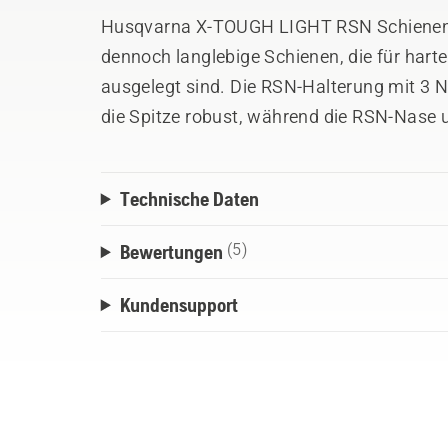
Husqvarna X-TOUGH LIGHT RSN Schienen si
dennoch langlebige Schienen, die für hart
ausgelegt sind. Die RSN-Halterung mit 3 
die Spitze robust, während die RSN-Nase 
Reibung als auch den Kraftstoffverbrauch 
beschichtet, um vor Kratzern und Korrosi
Technische Daten
ist als Ersatzteil erhältlich. Erhältlich in 3 
Bewertungen
(5)
Kundensupport