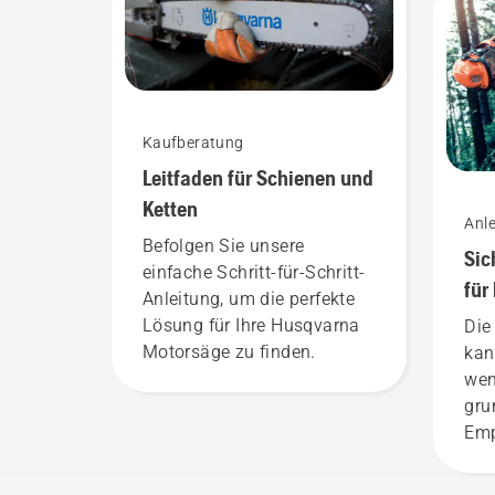
am 
uns
das
sin
funk
ans
Jed
Tea
Kaufberatung
Erf
Leitfaden für Schienen und
Pro
wir
Ketten
Anle
Bot
Befolgen Sie unsere
Leit
Sic
und
einfache Schritt-für-Schritt-
Anr
für
Anleitung, um die perfekte
der
Lösung für Ihre Husqvarna
Die
unse
Motorsäge zu finden.
kan
bri
wen
pro
gru
Erf
Emp
Geb
kön
Gar
füh
ihn