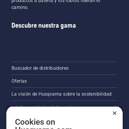
productos a batería y los robots lideran el
camino.
Descubre nuestra gama
Buscador de distribuidores
Ofertas
La visión de Husqvarna sobre la sostenibilidad
Información legal de productos
Cookies on
Otros sitios de Husqvarna