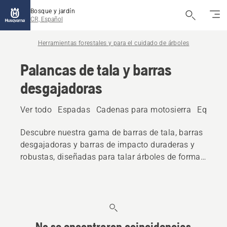
Bosque y jardín
CR, Español
Herramientas forestales y para el cuidado de árboles
Palancas de tala y barras
desgajadoras
Ver todo
Espadas
Cadenas para motosierra
Equipos
Descubre nuestra gama de barras de tala, barras
desgajadoras y barras de impacto duraderas y
robustas, diseñadas para talar árboles de forma
controlada y segura.
No se encontraron coincidencias