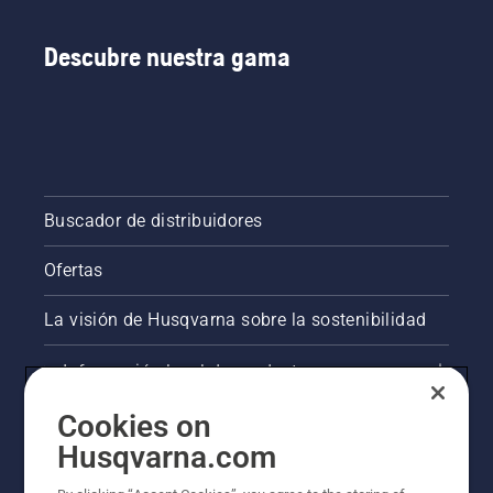
Descubre nuestra gama
Buscador de distribuidores
Ofertas
La visión de Husqvarna sobre la sostenibilidad
Información legal de productos
Cookies on
Otros sitios de Husqvarna
Husqvarna.com
AlertLine/Canal de Denúncias