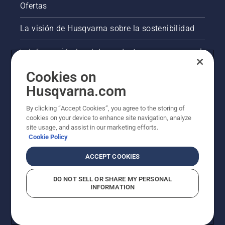
Ofertas
La visión de Husqvarna sobre la sostenibilidad
Información legal de productos
Cookies on
Otros sitios de Husqvarna
Husqvarna.com
AlertLine/Canal de Denúncias
By clicking “Accept Cookies”, you agree to the storing of
cookies on your device to enhance site navigation, analyze
site usage, and assist in our marketing efforts.
Cookie Policy
ACCEPT COOKIES
DO NOT SELL OR SHARE MY PERSONAL
INFORMATION
© Husqvarna AB (publ). Todos los derechos
reservados.