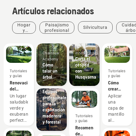
Artículos relacionados
Hogar
Paisajismo
Cuida
Silvicultura
y
profesional
árbo
jardín
profes
Productos
e
Chainsaw
innovaciones
Corta el
Academy
Cómo
césped
talar un
con
Tutoriales
Tutoriales
y guías
y guías
árbol
Husqvarna
Renovación
Cómo
Soluciones
del
crear
Equipos
césped y
mantillo
Un lugar
Aplicar
profesionales
corrección
con la
saludable,
una
para la
de
hierba y
verde y
capa de
explotación
irregularidades
las hojas
exuberante,
mantillo
maderera
Tutoriales
en la
perfecto
al
y guías
y forestal
hierba
para
césped a
Recomendaciones
relajarse
base de
de