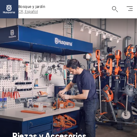
Bosque y jardín
CR, Español
Inicio
Piezas y Accesorios