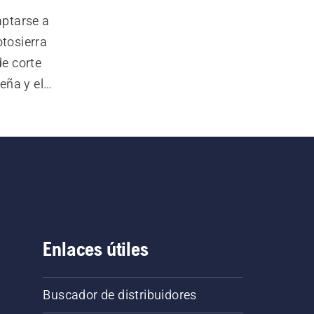
ptarse a 
tosierra 
e corte 
ña y el 
 de 
a tu 
e y a 
ue te 
Enlaces útiles
Buscador de distribuidores