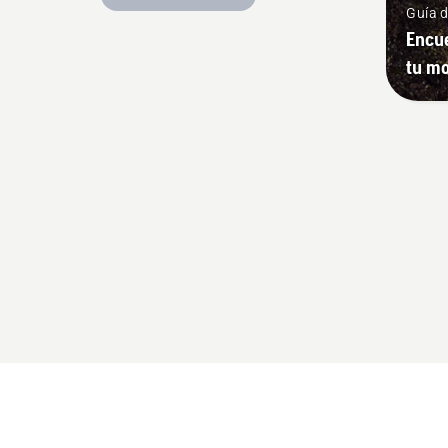
Guía 
Encue
tu mo