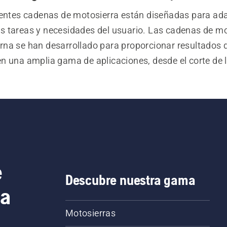
rentes cadenas de motosierra están diseñadas para ada
es tareas y necesidades del usuario. Las cadenas de mo
na se han desarrollado para proporcionar resultados d
en una amplia gama de aplicaciones, desde el corte de le
tenimiento de propiedades hasta el trabajo profesional
cultura y arboricultura. El uso de cadenas Husqvarna par
erra Husqvarna te ayuda a mejorar la eficiencia de cort
er un rendimiento constante al usar tu motosierra, lo q
permite trabajar de forma más productiva.
e
Descubre nuestra gama
ca
Motosierras