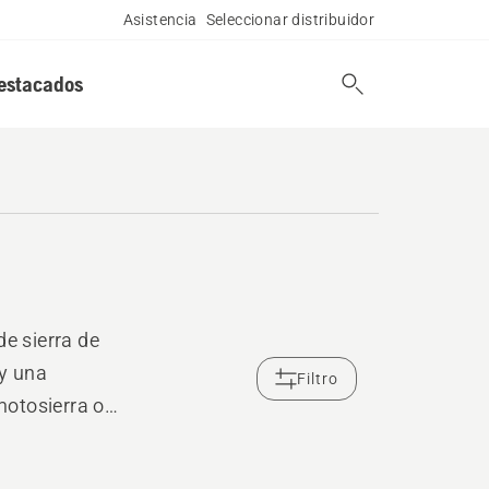
Asistencia
Seleccionar distribuidor
estacados
e sierra de
 y una
Filtro
motosierra o
bajos forestales