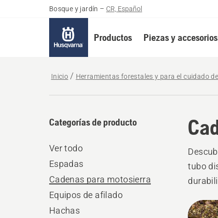
Bosque y jardín
–
CR, Español
Productos
Piezas y accesorios
Inicio
Herramientas forestales y para el cuidado d
Cad
Categorías de producto
Ver todo
Descubr
Espadas
tubo di
Cadenas para motosierra
durabil
Equipos de afilado
sierra 
All
profesi
Hachas