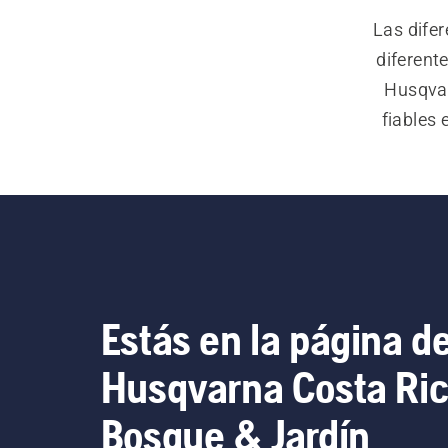
Las dife
diferent
Husqvar
fiables 
man
silvi
motosi
manten
Estás en la página d
Husqvarna Costa Ri
Bosque & Jardín