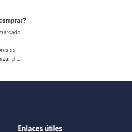
 comprar?
 marcado 
res de 
zar el 
aras, y 
Enlaces útiles