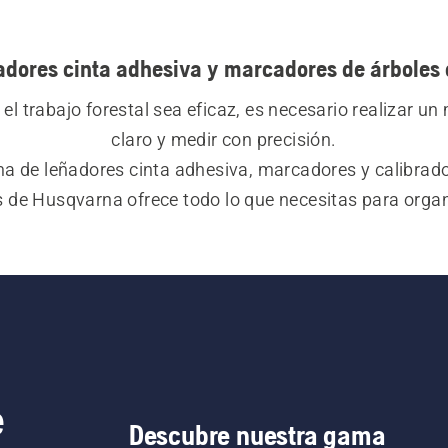
adores cinta adhesiva y marcadores de árboles
el trabajo forestal sea eficaz, es necesario realizar un
claro y medir con precisión.
a de leñadores cinta adhesiva, marcadores y calibrado
s de Husqvarna ofrece todo lo que necesitas para organi
 correctamente. Las cintas están marcadas por ambas c
los calibradores son precisos y fáciles de usar.
e
Descubre nuestra gama