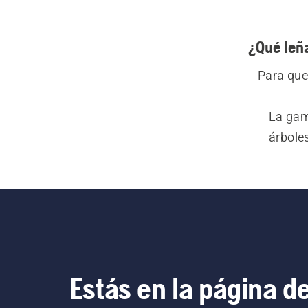
¿Qué leñ
Para que 
La gam
árbole
trabajo
Estás en la página d