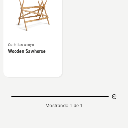
products
Ver
Cuchillas apoyo
más
Wooden Sawhorse
detalles
sobre
Wooden
Sawhorse
Mostrando 1 de 1