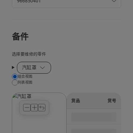
备件
选择要维修的零件
汽缸罩
Choose
组合视图
列表视图
your
preferred
view
货品
货号
type
for
the
spare