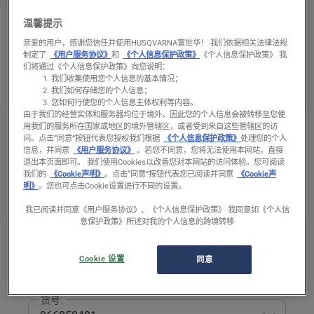
持
温馨提示
您需要的所有 226HS75S 支持，包括手册、备件、
亲爱的用户，感谢您信任并使用HUSQVARNA富世华！ 我们依据相关法律法规
指南、操作方法等。
制定了
《用户服务协议》
和
《个人信息保护政策》
《个人信息保护政策》 我
们将通过《个人信息保护政策》向您说明：
我们收集使用您个人信息的基本情况；
我们如何存储您的个人信息；
备件
您如何行使您的个人信息主体权利等内容。
附件
由于我们的经营实体和服务器均位于境外，因此您的个人信息会被转移至您使
用我们的服务所在国家或地区的境外管辖区，或者受到来自这些管辖区的访
规格
问。
点击“同意”按钮代表您授权我们根据
《个人信息保护政策》
处理您的个人
信息，并同意
《用户服务协议》
。若您不同意，您将无法使用本网站，直接
退出本页面即可。 我们使用Cookies以改善您对本网站的访问体验。您可阅读
我们的
《Cookie声明》
。点击“同意”按钮代表您已阅读并同意
《Cookie声
已停产
明》
。您也可点击Cookie设置进行不同的设置。
查看所有在售 绿篱机 产品
我已阅读并同意《用户服务协议》、《个人信息保护政策》 我同意如《个人信
息保护政策》所述对我的个人信息的跨境转移
选择货号
Cookie 设置
同意
要显示正确的支持信息，请从此列表中选择货号。
货号: