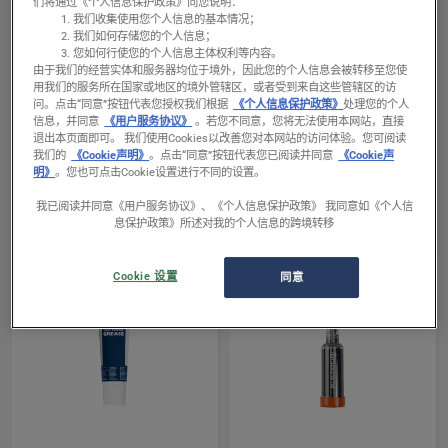
们将通过《个人信息保护政策》向您说明：
products
我们收集使用您个人信息的基本情况；
我们如何存储您的个人信息；
您如何行使您的个人信息主体权利等内容。
由于我们的经营实体和服务器均位于境外，因此您的个人信息会被转移至您使
用我们的服务所在国家或地区的境外管辖区，或者受到来自这些管辖区的访
问。
点击“同意”按钮代表您授权我们根据
《个人信息保护政策》
处理您的个人
信息，并同意
《用户服务协议》
。若您不同意，您将无法使用本网站，直接
查
退出本页面即可。 我们使用Cookies以改善您对本网站的访问体验。您可阅读
我们的
《Cookie声明》
。点击“同意”按钮代表您已阅读并同意
《Cookie声
机油、燃料和润滑油脂
看
明》
。您也可点击Cookie设置进行不同的设置。
矿物基的高性能链条
有
油
我已阅读并同意《用户服务协议》、《个人信息保护政策》 我同意如《个人信
关
阅读更多
息保护政策》所述对我的个人信息的跨境转移
矿
链锯的零件和附件
物
Cookie 设置
同意
基
的
高
性
能
链
条
查
查