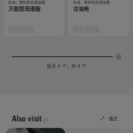
油
机油、燃料和润滑油脂
机油、燃料和润滑油脂
看
看
的
万能型润滑脂
注油枪
有
有
更
关
关
多
万
注
详
能
油
细
型
枪
信
润
的
息，
滑
更
脂
多
显示 4 个，共 4 个
的
详
更
细
多
信
详
息，
细
信
息，
Also visit
展开
(
7
)