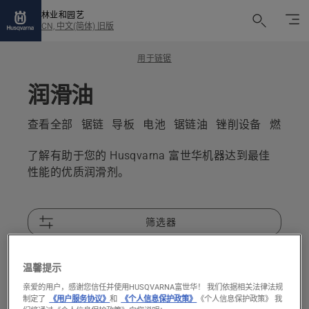
林业和园艺
CN, 中文(简体) 旧版
用于链锯
润滑油
查看全部
锯链
导板
电池
锯链油
锉削设备
燃油和
了解有助于您的 Husqvarna 富世华机器达到最佳
性能的优质润滑剂。
筛选器
4 products
比较
温馨提示
亲爱的用户，感谢您信任并使用HUSQVARNA富世华！ 我们依据相关法律法规
制定了
《用户服务协议》
和
《个人信息保护政策》
《个人信息保护政策》 我
All