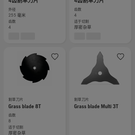
4齿割草刀片
4齿割草刀片
看
看
信
信
有
有
外径
齿数
息，
息，
255 毫米
4
关
关
齿数
适于切割
4
4
4
厚密杂草
齿
齿
割
割
草
草
刀
刀
片
片
的
的
更
更
多
多
详
详
细
细
割草刀片
割草刀片
查
查
信
信
Grass blade 8T
Grass blade Multi 3T
看
看
息，
息，
有
有
齿数
8
关
关
适于切割
Grass
Grass
厚密杂草