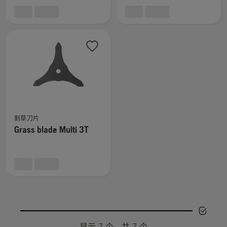
blade
blade
8T
Multi
的
3T
更
的
多
更
详
多
细
详
信
细
息，
信
查
息，
割草刀片
看
Grass blade Multi 3T
有
关
Grass
blade
Multi
3T
的
更
显示 7 个，共 7 个