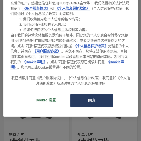
亲爱的用户，感谢您信任并使用HUSQVARNA富世华！ 我们依据相关法律法规
制定了
《用户服务协议》
和
《个人信息保护政策》
《个人信息保护政策》 我
们将通过《个人信息保护政策》向您说明：
我们收集使用您个人信息的基本情况；
我们如何存储您的个人信息；
您如何行使您的个人信息主体权利等内容。
查
查
由于我们的经营实体和服务器均位于境外，因此您的个人信息会被转移至您使
割草刀片
割草刀片
看
看
用我们的服务所在国家或地区的境外管辖区，或者受到来自这些管辖区的访
2齿割草刀片
3齿割草刀片
问。
点击“同意”按钮代表您授权我们根据
《个人信息保护政策》
处理您的个人
有
有
信息，并同意
《用户服务协议》
。若您不同意，您将无法使用本网站，直接
齿数
齿数
关
关
退出本页面即可。 我们使用Cookies以改善您对本网站的访问体验。您可阅读
2
3
2
3
我们的
《Cookie声明》
。点击“同意”按钮代表您已阅读并同意
《Cookie声
明》
。您也可点击Cookie设置进行不同的设置。
齿
齿
割
割
我已阅读并同意《用户服务协议》、《个人信息保护政策》 我同意如《个人信
息保护政策》所述对我的个人信息的跨境转移
草
草
刀
刀
片
片
Cookie 设置
同意
的
的
更
更
多
多
详
详
割草刀片
割草刀片
查
查
细
细