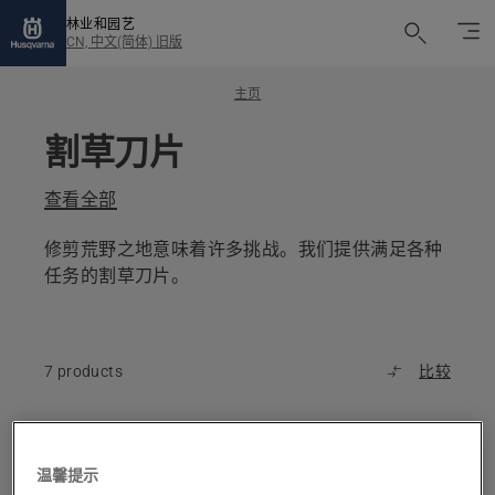
林业和园艺
CN, 中文(简体) 旧版
主页
割草刀片
查看全部
修剪荒野之地意味着许多挑战。我们提供满足各种
任务的割草刀片。
7 products
比较
All
products
温馨提示