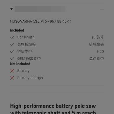
HUSQVARNA 530iPT5 - 967 88 48‑11
Included
Bar length
10 英寸
长导板规格
链轮端头
链条类型
H00
OEM 配套背带
单点背带
Not included
Battery
Battery charger
High-performance battery pole saw
with telescopic shaft and 5 m reach