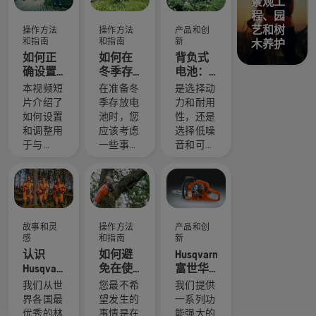
景观工
程、园
艺和树
操作方法
操作方法
产品和创
和指南
和指南
新
木养护
如何正
如何在
背负式
确设置
冬季存
电池：
和安装
放
手持式
本视频短
在准备冬
是选择动
电池背
Husqvarna
电池动
片介绍了
季存放电
力和耐用
包
富世华
力工具
如何设置
池时，您
性，还是
电池
的重大
和调整用
应该考虑
选择低噪
变革
于与
一些事项
音和可持
Husqvarna
以延长电
续性？借
富世华专
池的使用
助我们的
业级电池
寿命。
背负式电
动力产品
池解决方
配合使用
案，您无
故事和灵
操作方法
产品和创
的背负式
需再做出
感
和指南
新
电池。正
艰难选
认识
如何避
Husqvarna
确安装的
择。 “这
Husqvarna
免在使
富世华
背负式电
使电池动
富世华 H
用高枝
X-Torq®
我们从世
您最不希
我们提供
池可确保
力产品达
团队 - 我
锯修剪
引擎说
界各国最
望发生的
一系列功
佩戴更加
到一个全
们最苛
树木时
明
优秀的林
事情是在
能强大的
舒适，并
新的水