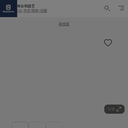
林业和园艺
CN, 中文(简体) 旧版
高枝锯
1/3