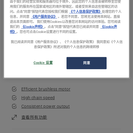
由于我们的经营实体和服务器均位于境外，因此您的个人信息会被转移至您使
用我们的服务所在国家或地区的境外管辖区，或者受到来自这些管辖区的访
问。
点击“同意”按钮代表您授权我们根据
《个人信息保护政策》
处理您的个人
信息，并同意
《用户服务协议》
。若您不同意，您将无法使用本网站，直接
退出本页面即可。 我们使用Cookies以改善您对本网站的访问体验。您可阅读
我们的
《Cookie声明》
。点击“同意”按钮代表您已阅读并同意
《Cookie声
明》
。您也可点击Cookie设置进行不同的设置。
我已阅读并同意《用户服务协议》、《个人信息保护政策》 我同意如《个人信
息保护政策》所述对我的个人信息的跨境转移
400 厘米
5 千克
Cookie 设置
同意
Full length, including cutting
Weight (excl. battery and
equipment
cutting equipment)
Efficient brushless motor
High chain speed
Consistent power output
查看所有功能