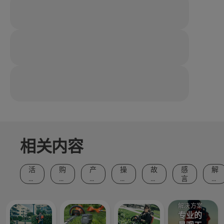
相关内容
活
购
产
操
故
感
解
动
买
品
作
事
言
决
和
建
和
方
和
方
事
议
创
法
灵
案
件
新
和
感
解决方案
指
专业的
南