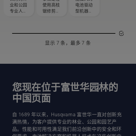
刻的用
使切割
业和公园
使用高枝
电池驱动
减少使用
平。”
户
导板卡
专业人士
锯修剪树
型机器。
时的疲劳
Husqvarna
住
中精心挑
木时使切
但是，对
感，让您
富世华手
选了一组
割导板卡
于某些任
无需休息
持式电力
技艺精湛
在树枝
务，您偶
即可进行
电池产品
且备受尊
上。为避
尔需要使
更长时间
经理
敬的大
免这种情
用汽油驱
的作业。
Johan
显示 7 条，最多 7 条
使。他们
况，您应
动型机
Svennung
就是我们
该遵循此
器。我们
表示。
的 H 团
短视频中
的 X-
队。他们
所示的技
Torq® 技
也是我们
术进行操
术通过高
要求最苛
作。首
效燃烧为
刻的用
先，您应
您提供所
您现在位于富世华园林的
户。
该从树枝
需的动力
中国页面
下侧距树
和扭矩。
干一小段
距离处切
自 1689 年以来，Husqvarna 富世华一直对创新充
一个小切
口。使用
满热情，为客户提供专业的林业、公园和园艺产
这种方
品。性能和可用性满足我们前沿创新中的安全和环
法，您在