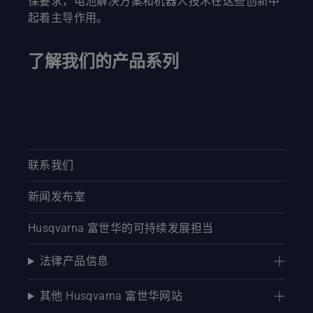
保要求，电池解决方案和机器人技术在这些创新中
修剪较粗
起着主导作用。
的树枝
时，可避
免使导板
了解我们的产品系列
卡住。接
下来，从
上面稍靠
近树干的
地方进行
切割。最
后，在靠
近树干处
联系我们
将剩余部
分切下。
新闻发布室
Husqvarna 富世华的可持续发展担当
法律产品信息
其他 Husqvarna 富世华网站