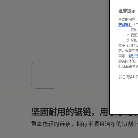
温馨提示
亲爱的用户，
护政策》
《
我们
我们
您如
由于我们的
区，或者受
同意
《用户
的访问体验
Cookie设
我已阅读并
坚固耐用的锯链，用于小号
重量极轻的链条，拥有平顺且洁净的切割