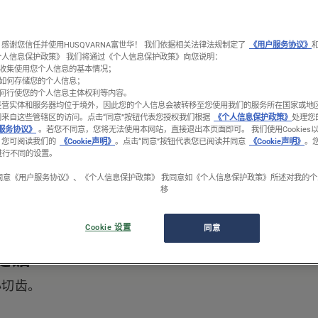
感谢您信任并使用HUSQVARNA富世华！ 我们依据相关法律法规制定了
《用户服务协议》
个人信息保护政策》 我们将通过《个人信息保护政策》向您说明：
收集使用您个人信息的基本情况；
如何存储您的个人信息；
何行使您的个人信息主体权利等内容。
经营实体和服务器均位于境外，因此您的个人信息会被转移至您使用我们的服务所在国家或地
1/1
到来自这些管辖区的访问。
点击“同意”按钮代表您授权我们根据
《个人信息保护政策》
处理您
服务协议》
。若您不同意，您将无法使用本网站，直接退出本页面即可。 我们使用Cookies
。您可阅读我们的
《Cookie声明》
。点击“同意”按钮代表您已阅读并同意
《Cookie声明》
。
置进行不同的设置。
同意《用户服务协议》、《个人信息保护政策》 我同意如《个人信息保护政策》所述对我的
移
Cookie 设置
同意
链锯
小切齿。