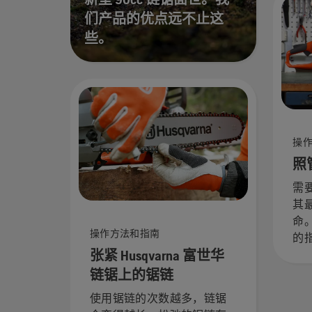
们产品的优点远不止这
些。
操
照
需
其
命
操作方法和指南
的
张紧 Husqvarna 富世华
链锯上的锯链
使用锯链的次数越多，链锯