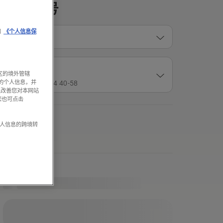
产品型号
和
《个人信息保
适用型号
Variant
58节
区的境外管辖
的个人信息，并
货号： 501 84 40‑58
以改善您对本网站
您也可点击
个人信息的跨境转