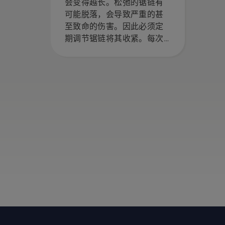
会变得越长。松弛的锯链有
可能脱落，会导致严重的甚
至致命的伤害。因此必须定
期调节锯链将其收紧。每次
加油时请检查锯链张紧度。
注意！新锯链具有磨合期，
在此期间您应更加频繁地检
查张紧度。