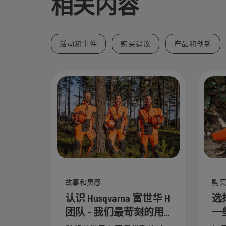
相关内容
活动和事件
购买建议
产品和创新
故事和灵感
购
认识 Husqvarna 富世华 H
选
团队 - 我们最苛刻的用
一