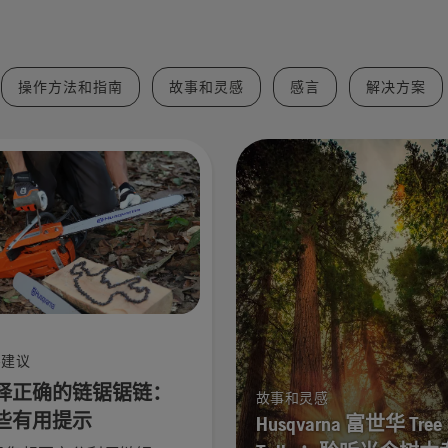
操作方法和指南
故事和灵感
感言
解决方案
买建议
择正确的链锯锯链：
故事和灵感
些有用提示
Husqvarna 富世华 Tree