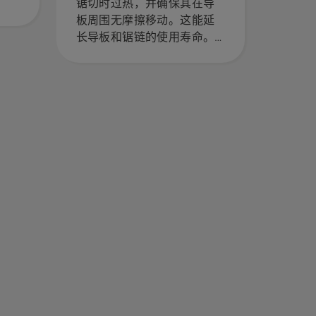
锯切时过热，并确保其在导
板周围无摩擦移动。这能延
长导板和锯链的使用寿命。
按照此简短视频中的说明，
了解如何检查您的链锯锯链
润滑系统是否正常工作。首
先检查油位。启动链锯，确
保锯链制动器已关闭。在离
树干几厘米的地方使链锯引
擎转动。树干上如果有油则
表示润滑系统正常工作。