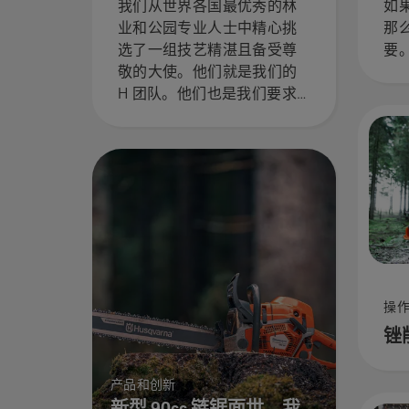
户
我们从世界各国最优秀的林
如
业和公园专业人士中精心挑
那
选了一组技艺精湛且备受尊
要
敬的大使。他们就是我们的
H 团队。他们也是我们要求
最苛刻的用户。
操
锉
产品和创新
新型 90cc 链锯面世。我