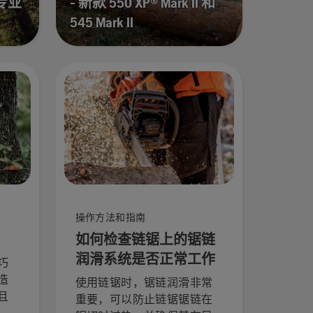
专业
- 新款 550 XP® Mark II 和
545 Mark II
操作方法和指南
如何检查链锯上的锯链
润滑系统是否正常工作
巧
造
使用链锯时，锯链润滑非常
且
重要，可以防止链锯锯链在