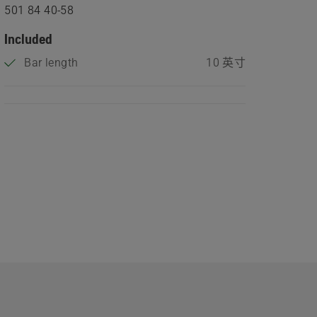
501 84 40‑58
Included
Bar length
10 英寸