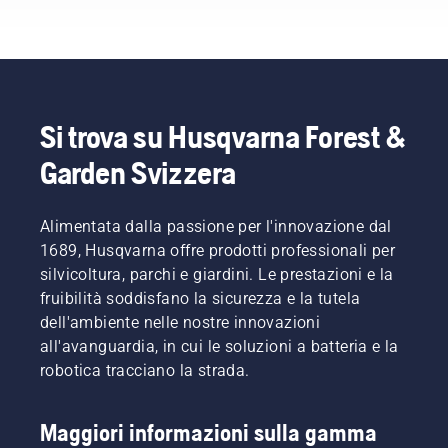
per la
Ecco
foglie sul
prato in
la vostra
cura del
alcuni
prato.
estate
esperienza?
prato in
semplici
per un
Non c'è
primavera
consigli
prato
bisogno
per
da
rigoglioso
di
garantire
seguire
anche
preoccuparsi.
un prato
per la
Si trova su Husqvarna Forest &
nelle
Ecco
impeccabile
cura del
giornate
una
Garden Svizzera
quando
prato in
più
guida
l'erba
autunno
calde.
dettagliata
riprende
per
Per
su come
a
Alimentata dalla passione per l'innovazione dal
gettare
entrare
rinnovare
crescere.
le basi
1689, Husqvarna offre prodotti professionali per
nella
un prato
Per
per un
silvicoltura, parchi e giardini. Le prestazioni e la
giusta
che
entrare
prato
fruibilità soddisfano la sicurezza e la tutela
ottica, è
presenta
nella
perfetto
necessario
chiazze.
dell'ambiente nelle nostre innovazioni
giusta
per
innanzitutto
ottica, è
all'avanguardia, in cui le soluzioni a batteria e la
l'anno a
dare
necessario
venire.
robotica tracciano la strada.
un'occhiata
innanzitutto
Per
ai
dare
entrare
consigli
un'occhiata
nella
Maggiori informazioni sulla gamma
più
ai
giusta