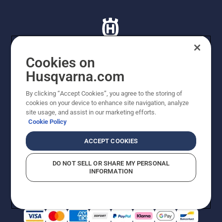
Cookies on
Husqvarna.com
© Husqvarna AB (publ). Tutti i diritti riservati. I prezzi
proposti sono prezzi consigliati non vincolanti di
By clicking “Accept Cookies”, you agree to the storing of
Husqvarna Schweiz AG per i rivenditori specializzati
cookies on your device to enhance site navigation, analyze
aderenti all’iniziativa, prezzi in CHF comprensivi di IVA
site usage, and assist in our marketing efforts.
all’ 8,1% e TRA. Con riserva di modifica. Tutti i prezzi
Cookie Policy
indicati sono prezzi al dettaglio consigliati (IVA inclusa),
a meno che il prodotto non sia disponibile per l'acquisto
ACCEPT COOKIES
diretto.
Informativa sui cookie
Termini di utilizzo
DO NOT SELL OR SHARE MY PERSONAL
Informativa sulla privacy
Riferimenti
CGVF Negozio online
INFORMATION
Segnalazione di presunte violazioni