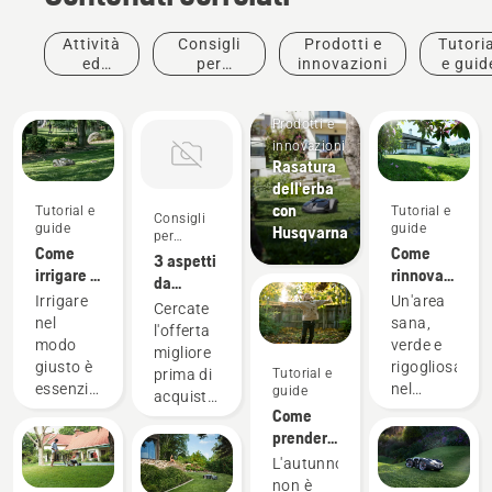
Attività
Consigli
Prodotti e
Tutoria
ed
per
innovazioni
e guid
eventi
l'acquisto
Prodotti e
innovazioni
Rasatura
dell'erba
con
Tutorial e
Tutorial e
Consigli
guide
guide
Husqvarna
per
Come
Come
l'acquisto
3 aspetti
irrigare il
rinnovare
da
prato
il prato e
Irrigare
Un'area
considerare
Cercate
renderlo
nel
sana,
quando
l'offerta
omogeneo
modo
verde e
si
migliore
giusto è
rigogliosa
acquista
prima di
Tutorial e
essenziale
nel
un
guide
acquistare
per un
vostro
trattore
Come
un
prato
giardino,
per
prendersi
nuovo
verde e
perfetta
giardino
cura del
trattore
L'autunno
rigoglioso.
per
prato in
per
non è