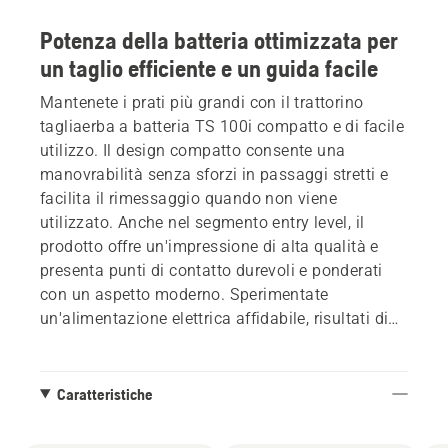
Potenza della batteria ottimizzata per
un taglio efficiente e un guida facile
Mantenete i prati più grandi con il trattorino
tagliaerba a batteria TS 100i compatto e di facile
utilizzo. Il design compatto consente una
manovrabilità senza sforzi in passaggi stretti e
facilita il rimessaggio quando non viene
utilizzato. Anche nel segmento entry level, il
prodotto offre un'impressione di alta qualità e
presenta punti di contatto durevoli e ponderati
con un aspetto moderno. Sperimentate
un'alimentazione elettrica affidabile, risultati di
taglio eccellenti e la funzione di taglio in corso
dinamica che regola automaticamente il
consumo energetico in base alle condizioni di
Caratteristiche
taglio. Ciò garantisce prestazioni di taglio
costanti e consente di risparmiare energia ogni