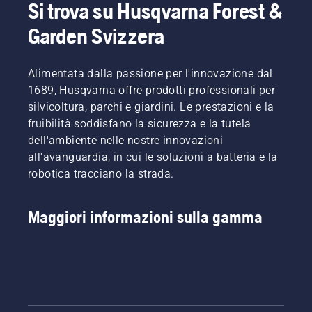
Si trova su Husqvarna Forest &
per il
vostro
Garden Svizzera
prato
vero? Ma
cosa
Alimentata dalla passione per l'innovazione dal
succede
1689, Husqvarna offre prodotti professionali per
se
silvicoltura, parchi e giardini. Le prestazioni e la
chiazze
fruibilità soddisfano la sicurezza e la tutela
secche e
marroni
dell'ambiente nelle nostre innovazioni
e
all'avanguardia, in cui le soluzioni a batteria e la
erbacce
robotica tracciano la strada.
rovinano
la vostra
esperienza?
Maggiori informazioni sulla gamma
Non c'è
bisogno
di
preoccuparsi.
Ecco
una
guida