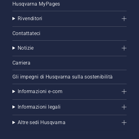
dettagliata
Husqvarna MyPages
su come
rinnovare
Rivenditori
un prato
che
Contattateci
presenta
chiazze.
Notizie
Carriera
Gli impegni di Husqvarna sulla sostenibilità
Informazioni e-com
Informazioni legali
Altre sedi Husqvarna