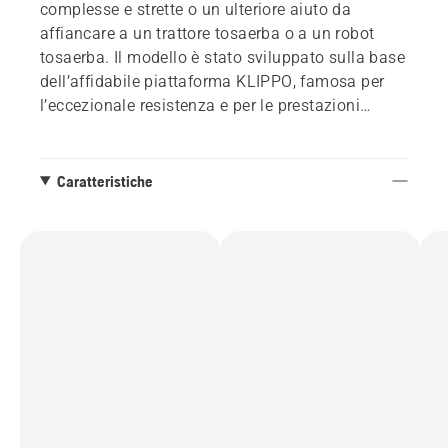
complesse e strette o un ulteriore aiuto da
affiancare a un trattore tosaerba o a un robot
tosaerba. Il modello è stato sviluppato sulla base
dell’affidabile piattaforma KLIPPO, famosa per
l’eccezionale resistenza e per le prestazioni
affidabili. Equipaggiato con motori Husqvarna
superottimizzati e facili da avviare, piatti di taglio
in alluminio pressofuso e un efficiente sistema di
Caratteristiche
impugnatura ergonomica anti-vibrazioni a
regolazione laterale, il modello soddisfa i
requisiti A(8) EN836. KLIPPO LB serie 500,
modelli commerciali con prestazioni eccezionali
ed estremamente resistenti e durevoli.