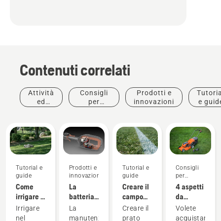
Contenuti correlati
Attività
Consigli
Prodotti e
Tutoria
ed
per
innovazioni
e guid
eventi
l'acquisto
Giardinaggio
Tutorial e
Prodotti e
Tutorial e
e
Consigli
guide
innovazioni
guide
per
Manutenzione
l'acquisto
Come
La
Creare il
Strumenti
4 aspetti
irrigare il
batteria
campo
per
da
prato
si
perfetto
l'architettura
considerare
Irrigare
La
Creare il
Volete
traduce
paesaggistica,
quando
nel
manutenzione
prato
acquistare