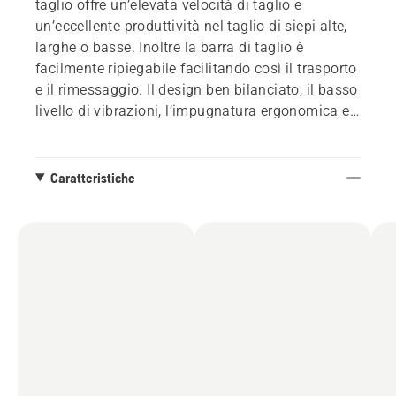
taglio offre un’elevata velocità di taglio e
un’eccellente produttività nel taglio di siepi alte,
larghe o basse. Inoltre la barra di taglio è
facilmente ripiegabile facilitando così il trasporto
e il rimessaggio. Il design ben bilanciato, il basso
livello di vibrazioni, l’impugnatura ergonomica e
l’intuitivo pannello utente garantiscono il comfort
d’uso nelle giornate di lavoro più lunghe e
impegnative. Lo standard IPX4 per l’uso in
Caratteristiche
qualsiasi condizione atmosferica e un sistema di
raffreddamento attivo assicurano una lunga
autonomia di funzionamento. Connettività
integrata per un collegamento semplice ai servizi
digitali come Husqvarna Fleet Services™. Rientra
nel sistema a batteria Husqvarna BLi-X 36V.
Senza batteria, senza caricatore.