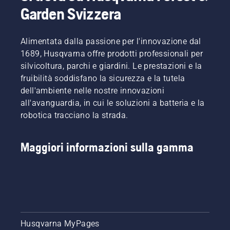
sono
a
Garden Svizzera
riportate
batteria
ulteriori
a un
informazioni
livello
Alimentata dalla passione per l'innovazione dal
su cosa
completamente
1689, Husqvarna offre prodotti professionali per
tenere in
nuovo",
silvicoltura, parchi e giardini. Le prestazioni e la
considerazione
dichiara
quando
fruibilità soddisfano la sicurezza e la tutela
Johan
si
Svennung,
dell'ambiente nelle nostre innovazioni
acquista
Product
all'avanguardia, in cui le soluzioni a batteria e la
un
Manager
robotica tracciano la strada.
tagliasiepi.
Husqvarna
per la
divisione
Maggiori informazioni sulla gamma
prodotti
manuali
elettrici e
alimentati
a
batteria.
Husqvarna MyPages