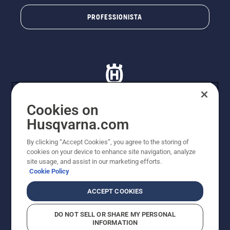
PROFESSIONISTA
Cookies on
Husqvarna.com
© Husqvarna AB (publ). Tutti i diritti riservati. I prezzi
proposti sono prezzi consigliati non vincolanti di
By clicking “Accept Cookies”, you agree to the storing of
Husqvarna Schweiz AG per i rivenditori specializzati
cookies on your device to enhance site navigation, analyze
aderenti all’iniziativa, prezzi in CHF comprensivi di IVA
site usage, and assist in our marketing efforts.
all’ 8,1% e TRA. Con riserva di modifica. Tutti i prezzi
Cookie Policy
indicati sono prezzi al dettaglio consigliati (IVA inclusa),
a meno che il prodotto non sia disponibile per l'acquisto
ACCEPT COOKIES
diretto.
Informativa sui cookie
Termini di utilizzo
DO NOT SELL OR SHARE MY PERSONAL
Informativa sulla privacy
Riferimenti
CGVF Negozio online
INFORMATION
Segnalazione di presunte violazioni