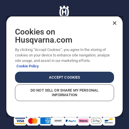
Cookies on
Husqvarna.com
© Husqvarna AB (publ). Tutti i diritti riservati. I prezzi
proposti sono prezzi consigliati non vincolanti di
By clicking “Accept Cookies”, you agree to the storing of
Husqvarna Schweiz AG per i rivenditori specializzati
cookies on your device to enhance site navigation, analyze
aderenti all’iniziativa, prezzi in CHF comprensivi di IVA
site usage, and assist in our marketing efforts.
all’ 8,1% e TRA. Con riserva di modifica. Tutti i prezzi
Cookie Policy
indicati sono prezzi al dettaglio consigliati (IVA inclusa),
a meno che il prodotto non sia disponibile per l'acquisto
ACCEPT COOKIES
diretto.
Informativa sui cookie
Termini di utilizzo
DO NOT SELL OR SHARE MY PERSONAL
Informativa sulla privacy
Riferimenti
CGVF Negozio online
INFORMATION
Segnalazione di presunte violazioni