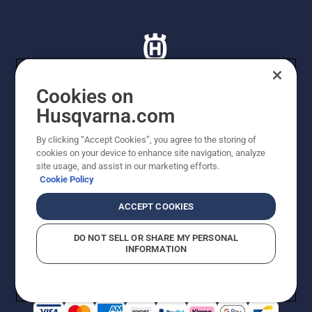
Cookies on
Husqvarna.com
© Husqvarna AB (publ). Tutti i diritti riservati. I prezzi
proposti sono prezzi consigliati non vincolanti di
By clicking “Accept Cookies”, you agree to the storing of
Husqvarna Schweiz AG per i rivenditori specializzati
cookies on your device to enhance site navigation, analyze
aderenti all’iniziativa, prezzi in CHF comprensivi di IVA
site usage, and assist in our marketing efforts.
all’ 8,1% e TRA. Con riserva di modifica. Tutti i prezzi
Cookie Policy
indicati sono prezzi al dettaglio consigliati (IVA inclusa),
a meno che il prodotto non sia disponibile per l'acquisto
ACCEPT COOKIES
diretto.
Informativa sui cookie
Termini di utilizzo
DO NOT SELL OR SHARE MY PERSONAL
Informativa sulla privacy
Riferimenti
CGVF Negozio online
INFORMATION
Segnalazione di presunte violazioni