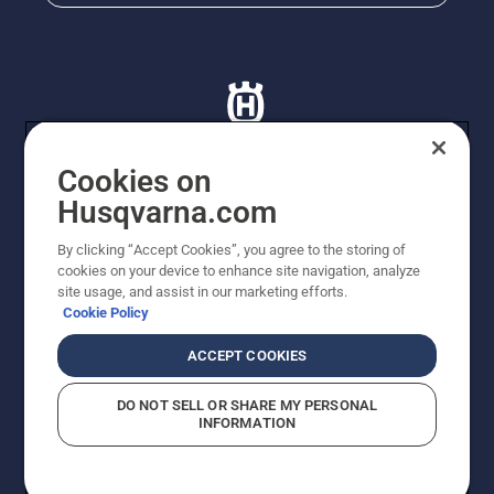
Cookies on
Husqvarna.com
© Husqvarna AB (publ). Tutti i diritti riservati. I prezzi
proposti sono prezzi consigliati non vincolanti di
By clicking “Accept Cookies”, you agree to the storing of
Husqvarna Schweiz AG per i rivenditori specializzati
cookies on your device to enhance site navigation, analyze
aderenti all’iniziativa, prezzi in CHF comprensivi di IVA
site usage, and assist in our marketing efforts.
all’ 8,1% e TRA. Con riserva di modifica. Tutti i prezzi
Cookie Policy
indicati sono prezzi al dettaglio consigliati (IVA inclusa),
a meno che il prodotto non sia disponibile per l'acquisto
ACCEPT COOKIES
diretto.
Informativa sui cookie
Termini di utilizzo
DO NOT SELL OR SHARE MY PERSONAL
Informativa sulla privacy
Riferimenti
CGVF Negozio online
INFORMATION
Segnalazione di presunte violazioni