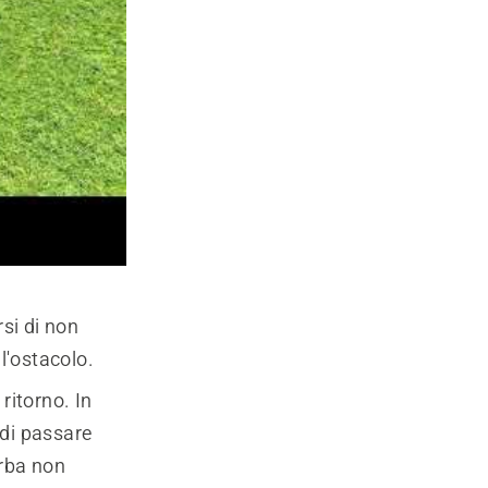
rsi di non
ll'ostacolo.
 ritorno. In
 di passare
aerba non