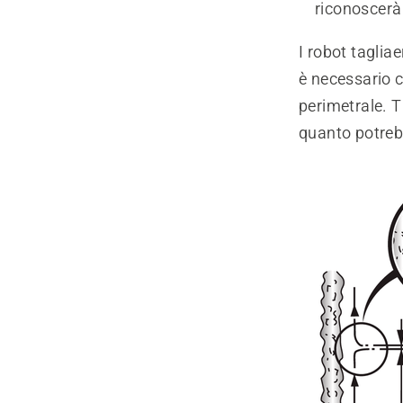
riconoscerà 
I robot taglia
è necessario c
perimetrale. Tu
quanto potrebb