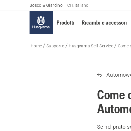
Bosco & Giardino
–
CH, Italiano
Prodotti
Ricambi e accessori
Home
Supporto
Husqvarna Self-Service
Come c
Automow
Come cr
Automo
Se nel prato s