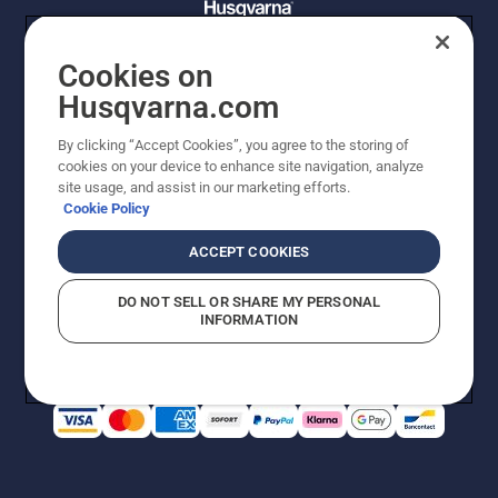
Cookies on
© Husqvarna AB (publ). Tutti i diritti riservati. I prezzi
Husqvarna.com
proposti sono prezzi consigliati non vincolanti di
Husqvarna Schweiz AG per i rivenditori specializzati
By clicking “Accept Cookies”, you agree to the storing of
aderenti all’iniziativa, a meno che il prodotto non sia
cookies on your device to enhance site navigation, analyze
disponibile per l'acquisto diretto. Prezzi in CHF
site usage, and assist in our marketing efforts.
comprensivi di IVA all’ 8,1% e TRA. Con riserva di errori e
Cookie Policy
modifiche di forma, tecnologia, dotazione e prezzo.
Quanto scritto o raffigurato non costituisce
ACCEPT COOKIES
fondamento di diritto alcuno.
Informativa sui cookie
Termini di utilizzo
DO NOT SELL OR SHARE MY PERSONAL
Informativa sulla privacy
Riferimenti
CGVF Negozio online
INFORMATION
Segnalazione di presunte violazioni