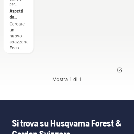
per
l'acquisto
Aspetti
da
considerare
Cercate
per
un
l'acquisto
nuovo
di uno
spazzaneve?
spazzaneve
Ecco
alcuni
aspetti
da
considerare
prima di
Mostra 1 di 1
acquistare.
Si trova su Husqvarna Forest &
Garden Svizzera