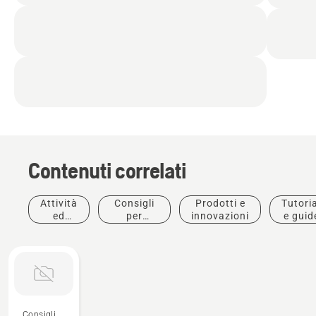
Contenuti correlati
Attività
Consigli
Prodotti e
Tutoria
ed
per
innovazioni
e guid
eventi
l'acquisto
Consigli