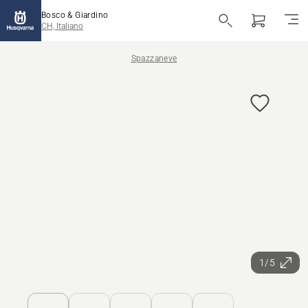
Bosco & Giardino
CH, Italiano
Spazzaneve
1/5