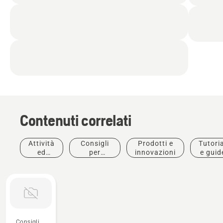
Contenuti correlati
Attività
Consigli
Prodotti e
Tutoria
ed
per
innovazioni
e guid
eventi
l'acquisto
Consigli