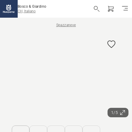
Bosco & Giardino
CH, Italiano
Spazzaneve
1/5