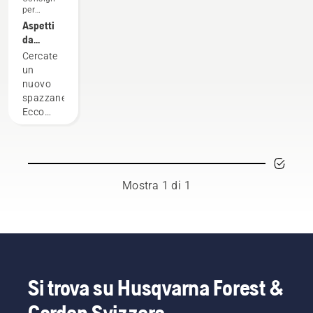
per
l'acquisto
Aspetti
da
considerare
Cercate
per
un
l'acquisto
nuovo
di uno
spazzaneve?
spazzaneve
Ecco
alcuni
aspetti
da
considerare
prima di
Mostra 1 di 1
acquistare.
Si trova su Husqvarna Forest &
Garden Svizzera