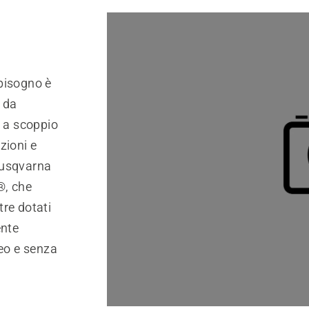
 bisogno è
 da
i a scoppio
zioni e
 Husqvarna
®, che
re dotati
ente
neo e senza