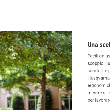
Una scel
Facili da us
scoppio Hus
comfort e p
Husqvarna 
ergonomiche
mentre gli
per lavorar