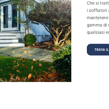
Che si tratt
i soffiator
mantenere i
gamma di s
qualsiasi e
TROVA IL