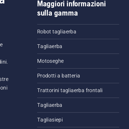
Maggiori informazioni
sulla gamma
Robot tagliaerba
ne
Tagliaerba
Motoseghe
ini.
Prodotti a batteria
stre
ioni
Trattorini tagliaerba frontali
.
Tagliaerba
Tagliasiepi