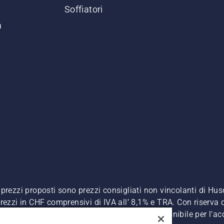
Soffiatori
a
. I prezzi proposti sono prezzi consigliati non vincolanti di H
, prezzi in CHF comprensivi di IVA all’ 8,1% e TRA. Con riserva d
A inclusa), a meno che il prodotto non sia disponibile per l'ac