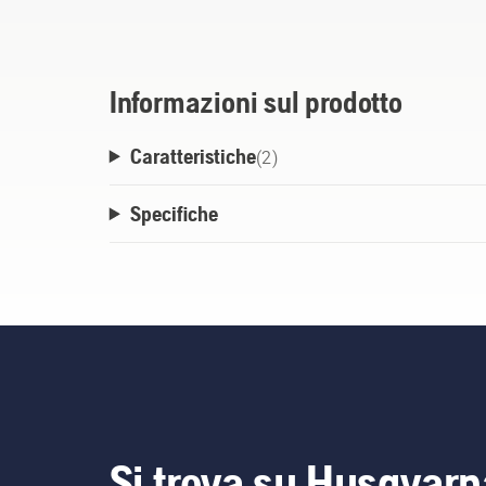
ruggine. Per il normale utilizzo non necessit
lunghezze 240 mm e 300 mm.
Informazioni sul prodotto
Caratteristiche
(
2
)
Specifiche
Si trova su Husqvarn