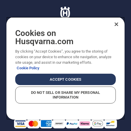
Cookies on
Husqvarna.com
© Husqvarna AB (publ). Tutti i diritti riservati. I prezzi
proposti sono prezzi consigliati non vincolanti di
By clicking “Accept Cookies”, you agree to the storing of
Husqvarna Schweiz AG per i rivenditori specializzati
cookies on your device to enhance site navigation, analyze
aderenti all’iniziativa, prezzi in CHF comprensivi di IVA
site usage, and assist in our marketing efforts.
all’ 8,1% e TRA. Con riserva di modifica. Tutti i prezzi
Cookie Policy
indicati sono prezzi al dettaglio consigliati (IVA inclusa),
a meno che il prodotto non sia disponibile per l'acquisto
ACCEPT COOKIES
diretto.
Informativa sui cookie
Termini di utilizzo
DO NOT SELL OR SHARE MY PERSONAL
Informativa sulla privacy
Riferimenti
CGVF Negozio online
INFORMATION
Segnalazione di presunte violazioni